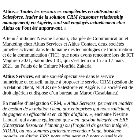
Altius-
« Toutes les ressources compétentes en utilisation de
Salesforce, leader de la solution CRM (customer relationship
management) en Algérie, sont soit employés actuellement chez
Altius ou l’ont été auparavant. »
A tenu à indiquer Nesrine Laouari, chargée de Communication et
Marketing chez Altius Services et Altius Contact, deux sociétés
jumelles activant dans le domaine des technologies de l’information
et de la communication (TIC), que nous avons rencontré lors de ICT
Maghreb 2021, Salon des TIC, qui s’est tenu du 15 au 17 mars
2021, au Palais de la Culture Moufida Zakaria.
Altius Services
, est une société spécialisée dans le service
numérique et conseil, unique à proposer le service CRM (gestion de
la relation client, NDLR) de Salesforce en Algérie. La société est de
droit algérien et dispose d’un bureau au Maroc (Casablanca).
En matière d’intégration CRM,
« Altius Services, permet en matière
de gestion de la relation client, aux entreprises qui nous sollicitent,
de gagner en efficacité et en chiffre d’affaire. »,
enchaine Nesrine
Laouari, qui avance également que
« en gestion intégrée en ERP
(Enterprise Resource Planning) ou (Progiciel de gestion intégrée,
NDLR), ou nos sommes partenaire revendeur Sage, troisième
mondial en édition ERP, notre offre permet à notre clientèle de