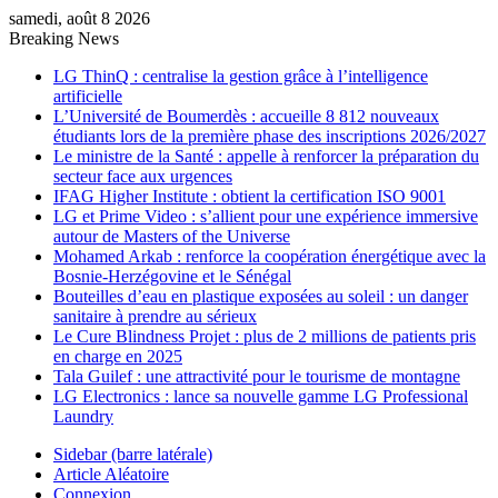
samedi, août 8 2026
Breaking News
LG ThinQ : centralise la gestion grâce à l’intelligence
artificielle
L’Université de Boumerdès : accueille 8 812 nouveaux
étudiants lors de la première phase des inscriptions 2026/2027
Le ministre de la Santé : appelle à renforcer la préparation du
secteur face aux urgences
IFAG Higher Institute : obtient la certification ISO 9001
LG et Prime Video : s’allient pour une expérience immersive
autour de Masters of the Universe
Mohamed Arkab : renforce la coopération énergétique avec la
Bosnie-Herzégovine et le Sénégal
Bouteilles d’eau en plastique exposées au soleil : un danger
sanitaire à prendre au sérieux
Le Cure Blindness Projet : plus de 2 millions de patients pris
en charge en 2025
Tala Guilef : une attractivité pour le tourisme de montagne
LG Electronics : lance sa nouvelle gamme LG Professional
Laundry
Sidebar (barre latérale)
Article Aléatoire
Connexion