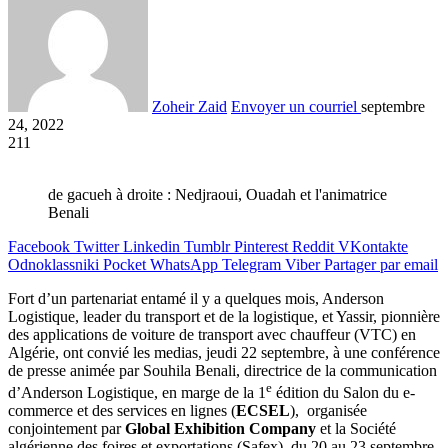
Zoheir Zaid
Envoyer un courriel
septembre
24, 2022
211
de gacueh à droite : Nedjraoui, Ouadah et l'animatrice
Benali
Facebook
Twitter
Linkedin
Tumblr
Pinterest
Reddit
VKontakte
Odnoklassniki
Pocket
WhatsApp
Telegram
Viber
Partager par email
Fort d’un partenariat entamé il y a quelques mois, Anderson
Logistique, leader du transport et de la logistique, et Yassir, pionnière
des applications de voiture de transport avec chauffeur (VTC) en
Algérie, ont convié les medias, jeudi 22 septembre, à une conférence
de presse animée par Souhila Benali, directrice de la communication
e
d’Anderson Logistique, en marge de la 1
édition du Salon du e-
commerce et des services en lignes (
ECSEL
), organisée
conjointement par
Global Exhibition Company
et la Société
algérienne des foires et exportations (Safex), du 20 au 23 septembre,