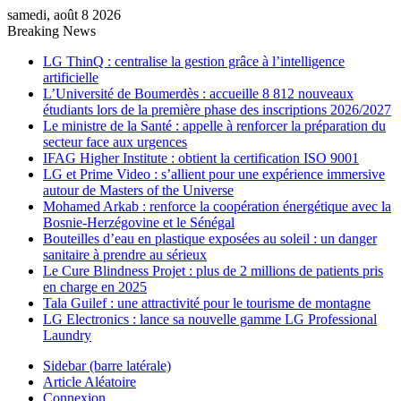
samedi, août 8 2026
Breaking News
LG ThinQ : centralise la gestion grâce à l’intelligence
artificielle
L’Université de Boumerdès : accueille 8 812 nouveaux
étudiants lors de la première phase des inscriptions 2026/2027
Le ministre de la Santé : appelle à renforcer la préparation du
secteur face aux urgences
IFAG Higher Institute : obtient la certification ISO 9001
LG et Prime Video : s’allient pour une expérience immersive
autour de Masters of the Universe
Mohamed Arkab : renforce la coopération énergétique avec la
Bosnie-Herzégovine et le Sénégal
Bouteilles d’eau en plastique exposées au soleil : un danger
sanitaire à prendre au sérieux
Le Cure Blindness Projet : plus de 2 millions de patients pris
en charge en 2025
Tala Guilef : une attractivité pour le tourisme de montagne
LG Electronics : lance sa nouvelle gamme LG Professional
Laundry
Sidebar (barre latérale)
Article Aléatoire
Connexion