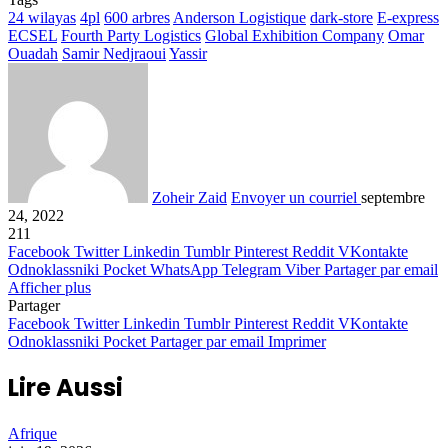
24 wilayas
4pl
600 arbres
Anderson Logistique
dark-store
E-express
ECSEL
Fourth Party Logistics
Global Exhibition Company
Omar
Ouadah
Samir Nedjraoui
Yassir
Zoheir Zaid
Envoyer un courriel
septembre
24, 2022
211
Facebook
Twitter
Linkedin
Tumblr
Pinterest
Reddit
VKontakte
Odnoklassniki
Pocket
WhatsApp
Telegram
Viber
Partager par email
Afficher plus
Partager
Facebook
Twitter
Linkedin
Tumblr
Pinterest
Reddit
VKontakte
Odnoklassniki
Pocket
Partager par email
Imprimer
Lire Aussi
Afrique