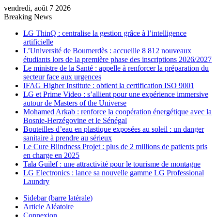
vendredi, août 7 2026
Breaking News
LG ThinQ : centralise la gestion grâce à l’intelligence
artificielle
L’Université de Boumerdès : accueille 8 812 nouveaux
étudiants lors de la première phase des inscriptions 2026/2027
Le ministre de la Santé : appelle à renforcer la préparation du
secteur face aux urgences
IFAG Higher Institute : obtient la certification ISO 9001
LG et Prime Video : s’allient pour une expérience immersive
autour de Masters of the Universe
Mohamed Arkab : renforce la coopération énergétique avec la
Bosnie-Herzégovine et le Sénégal
Bouteilles d’eau en plastique exposées au soleil : un danger
sanitaire à prendre au sérieux
Le Cure Blindness Projet : plus de 2 millions de patients pris
en charge en 2025
Tala Guilef : une attractivité pour le tourisme de montagne
LG Electronics : lance sa nouvelle gamme LG Professional
Laundry
Sidebar (barre latérale)
Article Aléatoire
Connexion