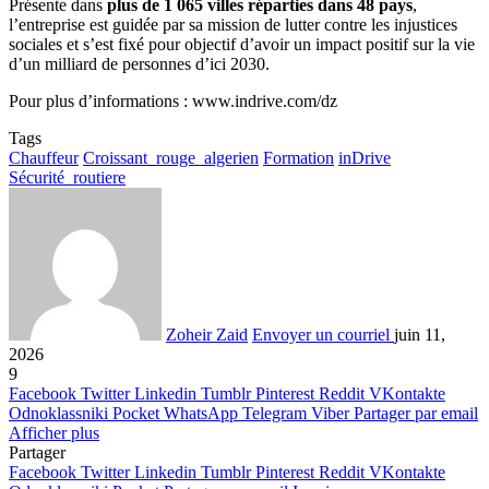
Présente dans
plus de 1 065 villes réparties dans 48 pays
,
l’entreprise est guidée par sa mission de lutter contre les injustices
sociales et s’est fixé pour objectif d’avoir un impact positif sur la vie
d’un milliard de personnes d’ici 2030.
Pour plus d’informations : www.indrive.com/dz
Tags
Chauffeur
Croissant_rouge_algerien
Formation
inDrive
Sécurité_routiere
Zoheir Zaid
Envoyer un courriel
juin 11,
2026
9
Facebook
Twitter
Linkedin
Tumblr
Pinterest
Reddit
VKontakte
Odnoklassniki
Pocket
WhatsApp
Telegram
Viber
Partager par email
Afficher plus
Partager
Facebook
Twitter
Linkedin
Tumblr
Pinterest
Reddit
VKontakte