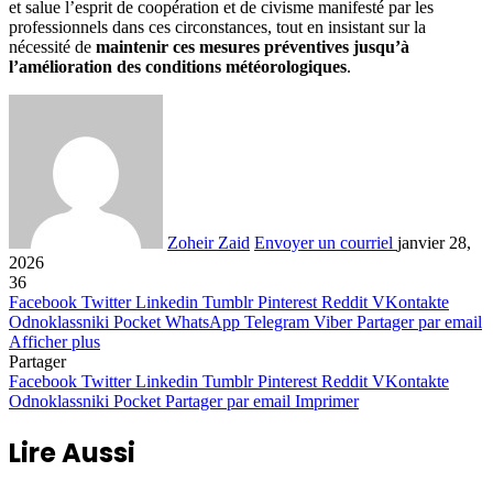
et salue l’esprit de coopération et de civisme manifesté par les
professionnels dans ces circonstances, tout en insistant sur la
nécessité de
maintenir ces mesures préventives jusqu’à
l’amélioration des conditions météorologiques
.
Zoheir Zaid
Envoyer un courriel
janvier 28,
2026
36
Facebook
Twitter
Linkedin
Tumblr
Pinterest
Reddit
VKontakte
Odnoklassniki
Pocket
WhatsApp
Telegram
Viber
Partager par email
Afficher plus
Partager
Facebook
Twitter
Linkedin
Tumblr
Pinterest
Reddit
VKontakte
Odnoklassniki
Pocket
Partager par email
Imprimer
Lire Aussi