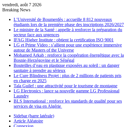
vendredi, août 7 2026
Breaking News
L’Université de Boumerdès : accueille 8 812 nouveaux
étudiants lors de la première phase des inscriptions 2026/2027
Le ministre de la Santé : appelle à renforcer la préparation du
secteur face aux urgences
IFAG Higher Institute : obtient la certification ISO 9001
LG et Prime Video : s’allient pour une expérience immersive
autour de Masters of the Universe
Mohamed Arkab : renforce la coopération énergétique avec la
Bosnie-Herzégovine et le Sénégal
Bouteilles d’eau en plastique exposées au soleil : un danger
sanitaire à prendre au sérieux
Le Cure Blindness Projet : plus de 2 millions de patients pris
en charge en 2025
Tala Guilef : une attractivité pour le tourisme de montagne
LG Electronics : lance sa nouvelle gamme LG Professional
Laundry
BLS International : renforce les standards de qualité pour ses
services de visa en Algérie
Sidebar (barre latérale)
Article Aléatoire
Connexion