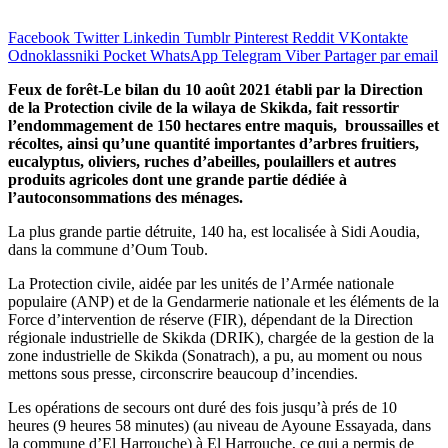
Facebook
Twitter
Linkedin
Tumblr
Pinterest
Reddit
VKontakte
Odnoklassniki
Pocket
WhatsApp
Telegram
Viber
Partager par email
Feux de forêt-
Le bilan du 10 août 2021 établi par la Direction
de la Protection civile de la wilaya de Skikda, fait ressortir
l’endommagement de 150 hectares entre maquis, broussailles et
récoltes, ainsi qu’une quantité importantes d’arbres fruitiers,
eucalyptus, oliviers, ruches d’abeilles, poulaillers et autres
produits agricoles dont une grande partie dédiée à
l’autoconsommations des ménages.
La plus grande partie détruite, 140 ha, est localisée à Sidi Aoudia,
dans la commune d’Oum Toub.
La Protection civile, aidée par les unités de l’Armée nationale
populaire (ANP) et de la Gendarmerie nationale et les éléments de la
Force d’intervention de réserve (FIR), dépendant de la Direction
régionale industrielle de Skikda (DRIK), chargée de la gestion de la
zone industrielle de Skikda (Sonatrach), a pu, au moment ou nous
mettons sous presse, circonscrire beaucoup d’incendies.
Les opérations de secours ont duré des fois jusqu’à prés de 10
heures (9 heures 58 minutes) (au niveau de Ayoune Essayada, dans
la commune d’El Harrouche) à El Harrouche, ce qui a permis de