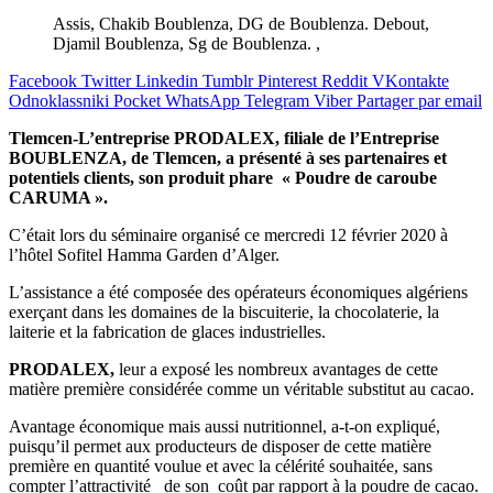
Assis, Chakib Boublenza, DG de Boublenza. Debout,
Djamil Boublenza, Sg de Boublenza. ,
Facebook
Twitter
Linkedin
Tumblr
Pinterest
Reddit
VKontakte
Odnoklassniki
Pocket
WhatsApp
Telegram
Viber
Partager par email
Tlemcen-L’entreprise PRODALEX, filiale de l’Entreprise
BOUBLENZA, de Tlemcen, a présenté à ses partenaires et
potentiels clients, son produit phare « Poudre de caroube
CARUMA ».
C’était lors du séminaire organisé ce mercredi 12 février 2020 à
l’hôtel Sofitel Hamma Garden d’Alger.
L’assistance a été composée des opérateurs économiques algériens
exerçant dans les domaines de la biscuiterie, la chocolaterie, la
laiterie et la fabrication de glaces industrielles.
PRODALEX,
leur a exposé les nombreux avantages de cette
matière première considérée comme un véritable substitut au cacao.
Avantage économique mais aussi nutritionnel, a-t-on expliqué,
puisqu’il permet aux producteurs de disposer de cette matière
première en quantité voulue et avec la célérité souhaitée, sans
compter l’attractivité de son coût par rapport à la poudre de cacao.