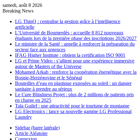
samedi, août 8 2026
Breaking News
LG ThinQ : centralise la gestion grâce à l’intelligence
artificielle
L’Université de Boumerdès : accueille 8 812 nouveaux
étudiants lors de la première phase des inscriptions 2026/2027
Le ministre de la Santé : appelle à renforcer la préparation du
secteur face aux urgences
IFAG Higher Institute : obtient la certification ISO 9001
LG et Prime Video : s’allient pour une expérience immersive
autour de Masters of the Universe
Mohamed Arkab : renforce la coopération énergétique avec la
Bosnie-Herzégovine et le Sénégal
Bouteilles d’eau en plastique exposées au soleil : un danger
sanitaire à prendre au sérieux
Le Cure Blindness Projet : plus de 2 millions de patients pris
en charge en 2025
Tala Guilef : une attractivité pour le tourisme de montagne
LG Electronics : lance sa nouvelle gamme LG Professional
Laundry
Sidebar (barre latérale)
Article Aléatoire
Connexion