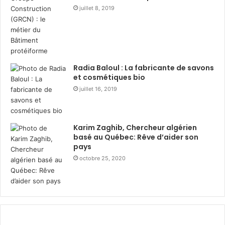
jeunes talents algériens
, capables de faire dialoguer
juillet 8, 2019
technologie, analyse stratégique et responsabilité
sociétale. Il a également offert à
Hayat Algérie
une
occasion précieuse de bénéficier d’idées neuves et
de concepts concrets, potentiellement transposables
Radia Baloul : La fabricante de savons
en projets pilotes.
et cosmétiques bio
juillet 16, 2019
« Ce format allie formation, créativité
et vision stratégique. Une source
d’inspiration pour l’innovation de
Karim Zaghib, Chercheur algérien
demain. »
basé au Québec: Rêve d’aider son
— Un membre du jury
pays
octobre 25, 2020
Perspectives post-challenge
Suite à cette première édition prometteuse, plusieurs
recommandations ont été émises :