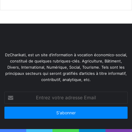
le lancement d’un
prototype pilote
en
collaboration avec l’équipe gagnante ;
l’organisation d’un
Demo Day
, réunissant
étudiants, mentors et collaborateurs de
l’entreprise ;
l’intégration de ce format dans les
programmes
de formation interne
en innovation ;
DzCharikati, est un site d’information à vocation économico-social,
une
extension du challenge à l’échelle
constitué de quelques rubriques-clés. Agriculture, Bâtiment,
Divers, International, Numérique, Social, Tourisme. Tels sont les
maghrébine ou MENA
dès 2026.
principaux secteurs qui seront gratifiés d’articles à titre informatif,
contributif, analytique, etc.
Entrez
votre
adresse
Email