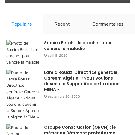
Un assistant intelligent de
durant
pe
Ramadhan
dé
prévision de production et une
suite RSE gamifiée
Populaire
Récent
Commentaires
Parmi les autres projets présentés :
un assistant
intelligent de prévision de production
, combinant
Samira Berchi : le crochet pour
vaincre la maladie
modélisation prédictive et scénarios simulés ;
une
avril 9, 2020
suite RSE gamifiée
, intégrant la mesure de l’impact
sociétal et l’engagement des collaborateurs.
Lamia Rouaz, Directrice générale
Careem Algérie : «Nous voulons
Hayat Algérie :
devenir la Supper App de la région
MENA »
opportunités d’innovation
septembre 20, 2020
transposables en projets
pilotes
Groupe Construction (GRCN) : le
Ce challenge a brillamment révélé le
potentiel des
métier du Bâtiment protéiforme