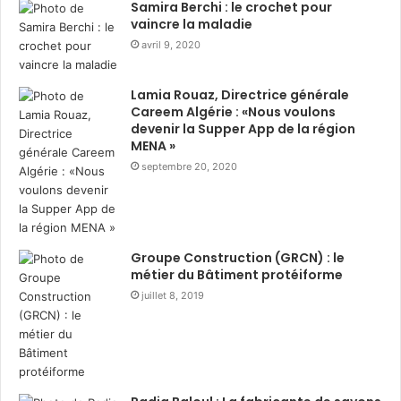
Samira Berchi : le crochet pour
autonomiser les jeunes
vaincre la maladie
avril 9, 2020
algériens à travers ses
programmes éducatifs
Lamia Rouaz, Directrice générale
Careem Algérie : «Nous voulons
devenir la Supper App de la région
Cette participation s’inscrit dans le cadre des efforts
MENA »
de Huawei Algérie pour soutenir et autonomiser les
septembre 20, 2020
jeunes algériens à travers ses programmes éducatifs,
notamment
l’Académie Huawei des TIC
, dont ont déjà
bénéficié des
milliers d’étudiants dans 59 universités
à travers le pay
s.
Groupe Construction (GRCN) : le
métier du Bâtiment protéiforme
Ces distinctions traduisent l’excellence, l’innovation et
juillet 8, 2019
la capacité des étudiants algériens à briller dans les
compétitions internationales, à un moment où
les
compétences numériques deviennent cruciales pour
conduire la transformation digitale en Algérie et