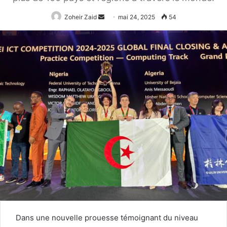
Envoyer
Zoheir Zaid
mai 24, 2025
54
un
courriel
Dans une nouvelle prouesse témoignant du niveau