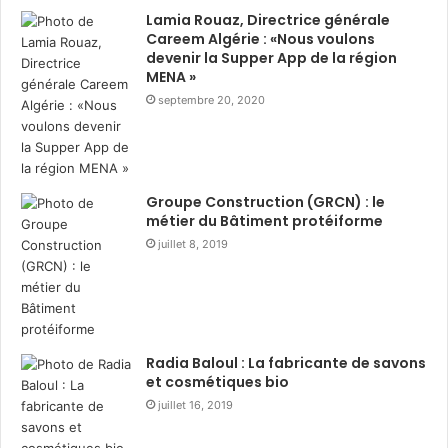
r
o
Lamia Rouaz, Directrice générale
i
l
Careem Algérie : «Nous voulons
:
i
devenir la Supper App de la région
d
d
MENA »
i
a
septembre 20, 2020
s
i
t
r
r
e
i
d
b
u
Groupe Construction (GRCN) : le
u
r
métier du Bâtiment protéiforme
t
a
juillet 8, 2019
i
n
o
t
n
R
d
a
e
m
3
a
Radia Baloul : La fabricante de savons
6
d
et cosmétiques bio
0
h
juillet 16, 2019
0
a
c
n