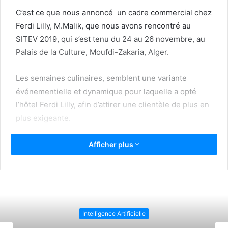
C’est ce que nous annoncé un cadre commercial chez
Ferdi Lilly, M.Malik, que nous avons rencontré au
SITEV 2019, qui s’est tenu du 24 au 26 novembre, au
Palais de la Culture, Moufdi-Zakaria, Alger.
Les semaines culinaires, semblent une variante
événementielle et dynamique pour laquelle a opté
l’hôtel Ferdi Lilly, afin d’attirer une clientèle de plus en
plus exigeante.
Elles s’inscrivent aussi en droite ligne dans la
Afficher plus
conception de l’établissement hôtelier, qui dispose, en
cette circonstance, de deux restaurants, ‘’La Casbah’’,
offrant des plats traditionnelles, authentiques, et ‘’Le
ème
privilège’’, panoramique culminant au 15
étages de
Ferdi Lilly, et servant divers plats régionaux.
Intelligence Artificielle