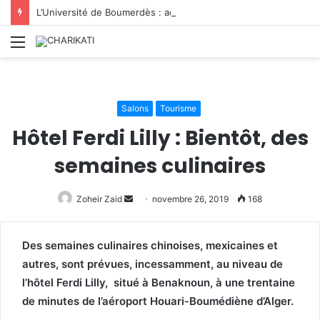
L’Université de Boumerdès : accueille 8 812 nouveaux étudiants lors de la première phase des inscriptions 2026/2027
Menu
Salons
Tourisme
Hôtel Ferdi Lilly : Bientôt, des
semaines culinaires
Zoheir Zaid
Envoyer
novembre 26, 2019
168
un
courriel
Des semaines culinaires chinoises, mexicaines et
autres, sont prévues, incessamment, au niveau de
l’hôtel Ferdi Lilly, situé à Benaknoun, à une trentaine
de minutes de l’aéroport Houari-Boumédiène d’Alger.