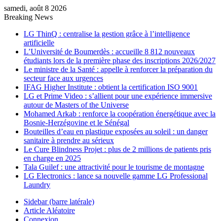
samedi, août 8 2026
Breaking News
LG ThinQ : centralise la gestion grâce à l’intelligence
artificielle
L’Université de Boumerdès : accueille 8 812 nouveaux
étudiants lors de la première phase des inscriptions 2026/2027
Le ministre de la Santé : appelle à renforcer la préparation du
secteur face aux urgences
IFAG Higher Institute : obtient la certification ISO 9001
LG et Prime Video : s’allient pour une expérience immersive
autour de Masters of the Universe
Mohamed Arkab : renforce la coopération énergétique avec la
Bosnie-Herzégovine et le Sénégal
Bouteilles d’eau en plastique exposées au soleil : un danger
sanitaire à prendre au sérieux
Le Cure Blindness Projet : plus de 2 millions de patients pris
en charge en 2025
Tala Guilef : une attractivité pour le tourisme de montagne
LG Electronics : lance sa nouvelle gamme LG Professional
Laundry
Sidebar (barre latérale)
Article Aléatoire
Connexion