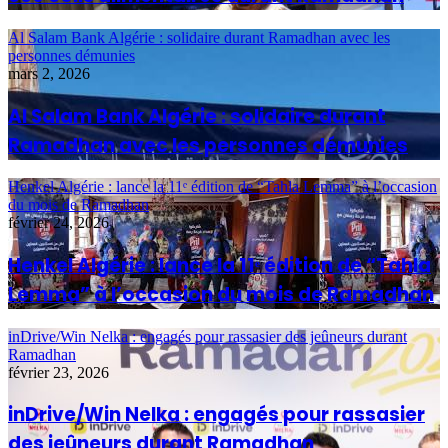
Al Salam Bank Algérie : solidaire durant Ramadhan avec les
personnes démunies
mars 2, 2026
Al Salam Bank Algérie : solidaire durant
Ramadhan avec les personnes démunies
Henkel Algérie : lance la 11ᵉ édition de “Tahla Lemma” à l’occasion
du mois de Ramadhan
février 24, 2026
Henkel Algérie : lance la 11ᵉ édition de “Tahla
Lemma” à l’occasion du mois de Ramadhan
inDrive/Win Nelka : engagés pour rassasier des jeûneurs durant
Ramadhan
février 23, 2026
inDrive/Win Nelka : engagés pour rassasier
des jeûneurs durant Ramadhan