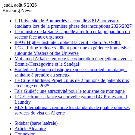
jeudi, août 6 2026
Breaking News
L’Université de Boumerdès : accueille 8 812 nouveaux
étudiants lors de la première phase des inscriptions 2026/2027
Le ministre de la Santé : appelle à renforcer la préparation du
secteur face aux urgences
IFAG Higher Institute : obtient la certification ISO 9001
LG et Prime Video : s’allient pour une expérience immersive
autour de Masters of the Universe
Mohamed Arkab : renforce la coopération énergétique avec la
Bosnie-Herzégovine et le Sénégal
Bouteilles d’eau en plastique exposées au soleil : un danger
sanitaire à prendre au sérieux
Le Cure Blindness Projet : plus de 2 millions de patients pris
en charge en 2025
Tala Guilef : une attractivité pour le tourisme de montagne
LG Electronics : lance sa nouvelle gamme LG Professional
Laundry
BLS International : renforce les standards de qualité pour ses
services de visa en Algérie
Sidebar (barre latérale)
Article Aléatoire
Connexion