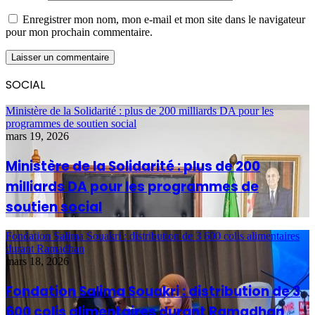
Enregistrer mon nom, mon e-mail et mon site dans le navigateur
pour mon prochain commentaire.
SOCIAL
Ministère de la Solidarité : plus de 200 milliards DA pour les
programmes de soutien social
mars 19, 2026
Ministère de la Solidarité : plus de 200
milliards DA pour les programmes de
soutien social
Fondation Salima Souakri : distribution de 3 600 colis alimentaires
durant Ramadhan
mars 18, 2026
Fondation Salima Souakri : distribution de 3
600 colis alimentaires durant Ramadhan