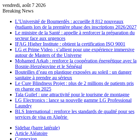
vendredi, août 7 2026
Breaking News
L’Université de Boumerdès : accueille 8 812 nouveaux
étudiants lors de la première phase des inscriptions 2026/2027
Le ministre de la Santé : appelle à renforcer la préparation du
secteur face aux urgences
IFAG Higher Institute : obtient la certification ISO 9001
LG et Prime Video : s’allient pour une expérience immersive
autour de Masters of the Universe
Mohamed Arkab : renforce la coopération énergétique avec la
Bosnie-Herzégovine et le Sénégal
Bouteilles d’eau en plastique exposées au soleil : un danger
sanitaire à prendre au sérieux
Le Cure Blindness Projet : plus de 2 millions de patients pris
en charge en 2025
Tala Guilef : une attractivité pour le tourisme de montagne
LG Electronics : lance sa nouvelle gamme LG Professional
Laundry
BLS International : renforce les standards de qualité pour ses
services de visa en Algérie
Sidebar (barre latérale)
Article Aléatoire
Connexion