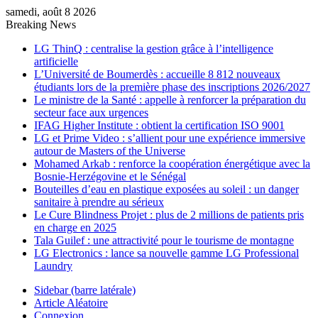
samedi, août 8 2026
Breaking News
LG ThinQ : centralise la gestion grâce à l’intelligence
artificielle
L’Université de Boumerdès : accueille 8 812 nouveaux
étudiants lors de la première phase des inscriptions 2026/2027
Le ministre de la Santé : appelle à renforcer la préparation du
secteur face aux urgences
IFAG Higher Institute : obtient la certification ISO 9001
LG et Prime Video : s’allient pour une expérience immersive
autour de Masters of the Universe
Mohamed Arkab : renforce la coopération énergétique avec la
Bosnie-Herzégovine et le Sénégal
Bouteilles d’eau en plastique exposées au soleil : un danger
sanitaire à prendre au sérieux
Le Cure Blindness Projet : plus de 2 millions de patients pris
en charge en 2025
Tala Guilef : une attractivité pour le tourisme de montagne
LG Electronics : lance sa nouvelle gamme LG Professional
Laundry
Sidebar (barre latérale)
Article Aléatoire
Connexion