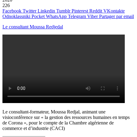
226
Facebook
Twitter
Linkedin
Tumblr
Pinterest
Reddit
VKontakte
Odnoklassniki
Pocket
WhatsApp
Telegram
Viber
Partager par email
Le consultant Moussa Redjedal
Le consultant-formateur, Moussa Redjal, animant une
visioconférence sur « la gestion des ressources humaines en temps
de Corona », pour le compte de la Chambre algérienne de
commerce et d’industrie (CACI)