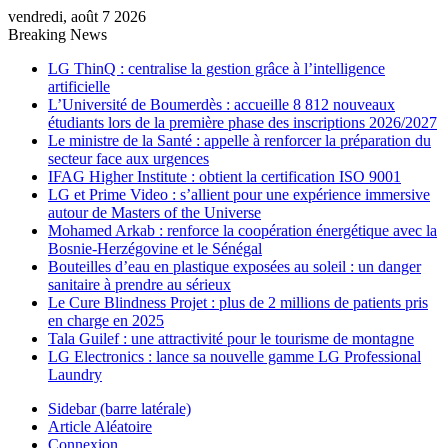
vendredi, août 7 2026
Breaking News
LG ThinQ : centralise la gestion grâce à l’intelligence
artificielle
L’Université de Boumerdès : accueille 8 812 nouveaux
étudiants lors de la première phase des inscriptions 2026/2027
Le ministre de la Santé : appelle à renforcer la préparation du
secteur face aux urgences
IFAG Higher Institute : obtient la certification ISO 9001
LG et Prime Video : s’allient pour une expérience immersive
autour de Masters of the Universe
Mohamed Arkab : renforce la coopération énergétique avec la
Bosnie-Herzégovine et le Sénégal
Bouteilles d’eau en plastique exposées au soleil : un danger
sanitaire à prendre au sérieux
Le Cure Blindness Projet : plus de 2 millions de patients pris
en charge en 2025
Tala Guilef : une attractivité pour le tourisme de montagne
LG Electronics : lance sa nouvelle gamme LG Professional
Laundry
Sidebar (barre latérale)
Article Aléatoire
Connexion