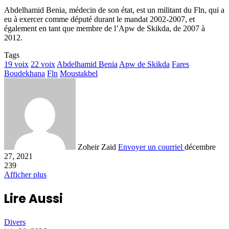
Abdelhamid Benia, médecin de son état, est un militant du Fln, qui a
eu à exercer comme député durant le mandat 2002-2007, et
également en tant que membre de l’Apw de Skikda, de 2007 à
2012.
Tags
19 voix
22 voix
Abdelhamid Benia
Apw de Skikda
Fares
Boudekhana
Fln
Moustakbel
Zoheir Zaid
Envoyer un courriel
décembre
27, 2021
239
Afficher plus
Lire Aussi
Divers