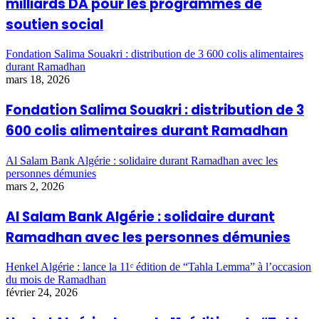
milliards DA pour les programmes de
soutien social
Fondation Salima Souakri : distribution de 3 600 colis alimentaires
durant Ramadhan
mars 18, 2026
Fondation Salima Souakri : distribution de 3
600 colis alimentaires durant Ramadhan
Al Salam Bank Algérie : solidaire durant Ramadhan avec les
personnes démunies
mars 2, 2026
Al Salam Bank Algérie : solidaire durant
Ramadhan avec les personnes démunies
Henkel Algérie : lance la 11ᵉ édition de “Tahla Lemma” à l’occasion
du mois de Ramadhan
février 24, 2026