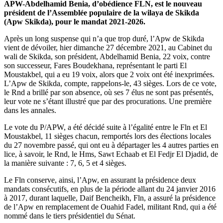
APW-Abdelhamid Benia, d’obédience FLN, est le nouveau
président de l’Assemblée populaire de la wilaya de Skikda
(Apw Skikda), pour le mandat 2021-2026.
Après un long suspense qui n’a que trop duré, l’Apw de Skikda
vient de dévoiler, hier dimanche 27 décembre 2021, au Cabinet du
wali de Skikda, son président, Abdelhamid Benia, 22 voix, contre
son successeur, Fares Boudekhana, représentant le parti El
Moustakbel, qui a eu 19 voix, alors que 2 voix ont été inexprimées.
L’Apw de Skikda, compte, rappelons-le, 43 sièges. Lors de ce vote,
le Rnd a brillé par son absence, où ses 7 élus ne sont pas présentés,
leur vote ne s’étant illustré que par des procurations. Une première
dans les annales.
Le vote du P/APW, a été décidé suite à l’égalité entre le Fln et El
Moustakbel, 11 sièges chacun, remportés lors des élections locales
du 27 novembre passé, qui ont eu à départager les 4 autres parties en
lice, à savoir, le Rnd, le Hms, Sawt Echaab et El Fedjr El Djadid, de
la manière suivante : 7, 6, 5 et 4 sièges.
Le Fln conserve, ainsi, l’Apw, en assurant la présidence deux
mandats consécutifs, en plus de la période allant du 24 janvier 2016
à 2017, durant laquelle, Daif Bencheikh, Fln, a assuré la présidence
de l’Apw en remplacement de Ouahid Fadel, militant Rnd, qui a été
nommé dans le tiers présidentiel du Sénat.