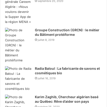
septembre 20, 2020
é
p
d
o
i
u
t
r
i
r
o
a
Groupe Construction (GRCN) : le métier
n
s
du Bâtiment protéiforme
d
s
juillet 8, 2019
e
a
“
s
T
i
a
e
h
r
l
d
Radia Baloul : La fabricante de savons et
a
e
cosmétiques bio
L
s
juillet 16, 2019
e
j
m
e
m
û
Karim Zaghib, Chercheur algérien basé
a
n
au Québec: Rêve d’aider son pays
”
e
à
octobre 25, 2020
u