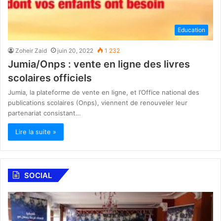
Education
Zoheir Zaid
juin 20, 2022
1 232
Jumia/Onps : vente en ligne des livres
scolaires officiels
Jumia, la plateforme de vente en ligne, et l’Office national des
publications scolaires (Onps), viennent de renouveler leur
partenariat consistant…
Lire la suite »
SOCIAL
H
i
e
n
n
D