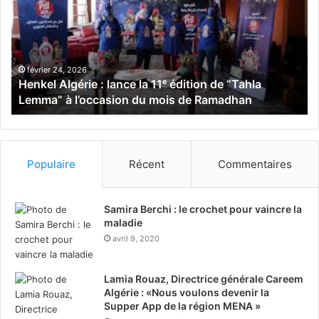
k
r
e
i
l
v
A
e
l
/
février 24, 2026
Henkel Algérie : lance la 11ᵉ édition de “Tahla
g
W
Lemma” à l’occasion du mois de Ramadhan
é
i
r
n
i
N
e
e
:
l
Populaire
Récent
Commentaires
l
k
a
a
n
:
Samira Berchi : le crochet pour vaincre la
c
e
maladie
e
n
avril 9, 2020
l
g
a
a
Lamia Rouaz, Directrice générale Careem
1
g
Algérie : «Nous voulons devenir la
1
é
Supper App de la région MENA »
ᵉ
s