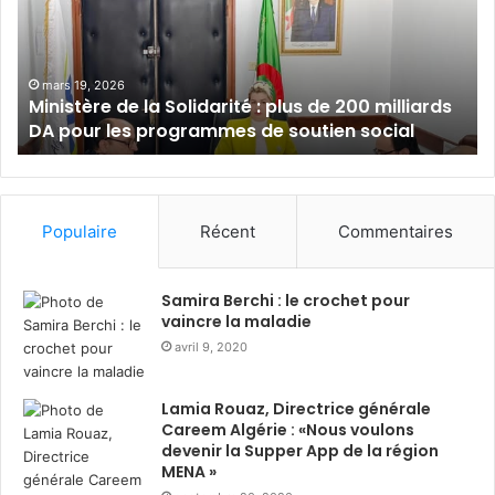
s
a
t
t
è
i
r
o
mars 19, 2026
Ministère de la Solidarité : plus de 200 milliards
e
n
DA pour les programmes de soutien social
d
S
e
a
l
l
a
i
S
m
Populaire
Récent
Commentaires
o
a
l
S
i
o
Samira Berchi : le crochet pour
d
u
vaincre la maladie
a
a
avril 9, 2020
r
k
i
r
Lamia Rouaz, Directrice générale
t
i
Careem Algérie : «Nous voulons
é
:
devenir la Supper App de la région
:
d
MENA »
p
i