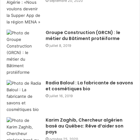
septembre 20, 2020
l
s
u
t
s
r
d
i
e
b
Groupe Construction (GRCN) : le
2
u
métier du Bâtiment protéiforme
0
t
juillet 8, 2019
0
i
m
o
i
n
l
d
l
e
i
3
Radia Baloul : La fabricante de savons
a
6
et cosmétiques bio
r
0
juillet 16, 2019
d
0
s
c
D
o
Karim Zaghib, Chercheur algérien
A
l
basé au Québec: Rêve d’aider son
p
i
pays
o
s
octobre 25, 2020
u
a