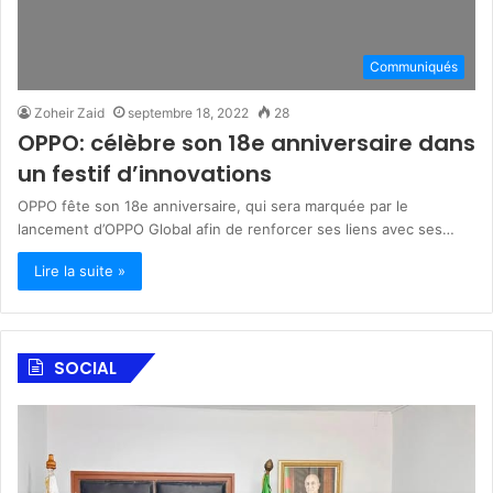
Communiqués
Zoheir Zaid
septembre 18, 2022
28
OPPO: célèbre son 18e anniversaire dans
un festif d’innovations
OPPO fête son 18e anniversaire, qui sera marquée par le
lancement d’OPPO Global afin de renforcer ses liens avec ses…
Lire la suite »
SOCIAL
M
F
i
o
n
n
i
d