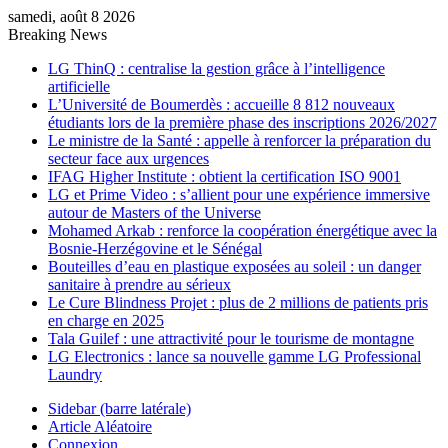
samedi, août 8 2026
Breaking News
LG ThinQ : centralise la gestion grâce à l’intelligence
artificielle
L’Université de Boumerdès : accueille 8 812 nouveaux
étudiants lors de la première phase des inscriptions 2026/2027
Le ministre de la Santé : appelle à renforcer la préparation du
secteur face aux urgences
IFAG Higher Institute : obtient la certification ISO 9001
LG et Prime Video : s’allient pour une expérience immersive
autour de Masters of the Universe
Mohamed Arkab : renforce la coopération énergétique avec la
Bosnie-Herzégovine et le Sénégal
Bouteilles d’eau en plastique exposées au soleil : un danger
sanitaire à prendre au sérieux
Le Cure Blindness Projet : plus de 2 millions de patients pris
en charge en 2025
Tala Guilef : une attractivité pour le tourisme de montagne
LG Electronics : lance sa nouvelle gamme LG Professional
Laundry
Sidebar (barre latérale)
Article Aléatoire
Connexion