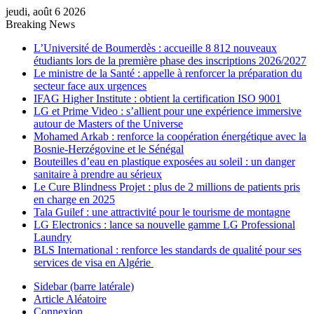
jeudi, août 6 2026
Breaking News
L’Université de Boumerdès : accueille 8 812 nouveaux
étudiants lors de la première phase des inscriptions 2026/2027
Le ministre de la Santé : appelle à renforcer la préparation du
secteur face aux urgences
IFAG Higher Institute : obtient la certification ISO 9001
LG et Prime Video : s’allient pour une expérience immersive
autour de Masters of the Universe
Mohamed Arkab : renforce la coopération énergétique avec la
Bosnie-Herzégovine et le Sénégal
Bouteilles d’eau en plastique exposées au soleil : un danger
sanitaire à prendre au sérieux
Le Cure Blindness Projet : plus de 2 millions de patients pris
en charge en 2025
Tala Guilef : une attractivité pour le tourisme de montagne
LG Electronics : lance sa nouvelle gamme LG Professional
Laundry
BLS International : renforce les standards de qualité pour ses
services de visa en Algérie
Sidebar (barre latérale)
Article Aléatoire
Connexion