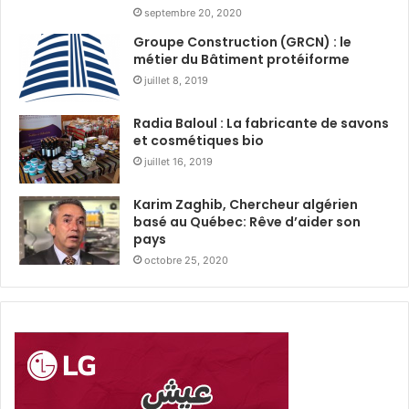
i
a
septembre 20, 2020
s
i
Groupe Construction (GRCN) : le
t
r
métier du Bâtiment protéiforme
r
e
juillet 8, 2019
i
d
b
u
u
Radia Baloul : La fabricante de savons
r
et cosmétiques bio
t
a
i
n
juillet 16, 2019
o
t
n
R
Karim Zaghib, Chercheur algérien
d
a
basé au Québec: Rêve d’aider son
e
m
pays
3
a
octobre 25, 2020
6
d
0
h
0
a
c
n
o
a
l
v
i
e
s
c