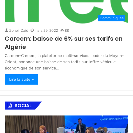
Communiqués
Zoheir Zaid
mars 29, 2022
88
Careem: baisse de 6% sur ses tarifs en
Algérie
Careem–Careem, la plateforme multi-services leader du Moyen-
Orient, annonce une baisse de ses tarifs sur l’offre véhicule
économique de son service…
Lire la suite »
SOCIAL
F
A
o
l
n
S