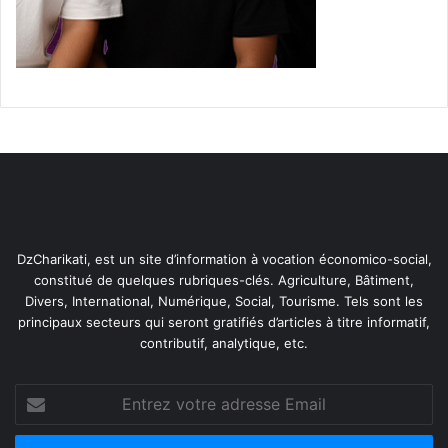
a
d
h
a
n
DzCharikati, est un site d’information à vocation économico-social,
constitué de quelques rubriques-clés. Agriculture, Bâtiment,
Divers, International, Numérique, Social, Tourisme. Tels sont les
principaux secteurs qui seront gratifiés d’articles à titre informatif,
contributif, analytique, etc.
Entrez
votre
adresse