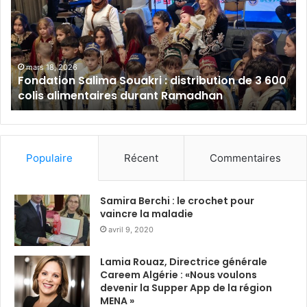
d
a
a
l
t
a
i
m
o
B
mars 18, 2026
Fondation Salima Souakri : distribution de 3 600
n
a
colis alimentaires durant Ramadhan
S
n
a
k
l
A
i
l
m
g
Populaire
Récent
Commentaires
a
é
S
r
o
i
Samira Berchi : le crochet pour
u
e
vaincre la maladie
a
:
avril 9, 2020
k
s
r
o
Lamia Rouaz, Directrice générale
i
l
Careem Algérie : «Nous voulons
:
i
devenir la Supper App de la région
d
d
MENA »