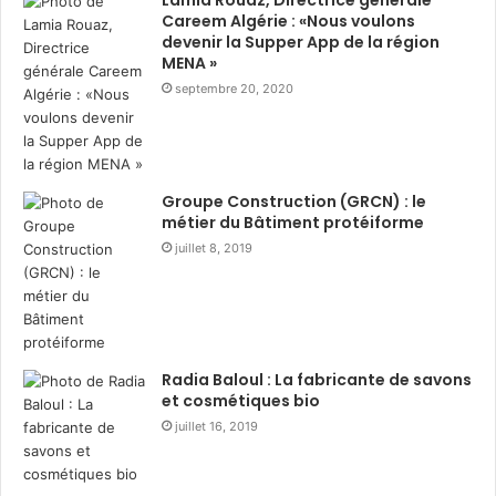
i
l
Careem Algérie : «Nous voulons
:
i
devenir la Supper App de la région
d
d
MENA »
i
a
septembre 20, 2020
s
i
t
r
r
e
i
d
b
u
Groupe Construction (GRCN) : le
u
r
métier du Bâtiment protéiforme
t
a
juillet 8, 2019
i
n
o
t
n
R
d
a
e
m
3
a
Radia Baloul : La fabricante de savons
6
d
et cosmétiques bio
0
h
juillet 16, 2019
0
a
c
n
o
a