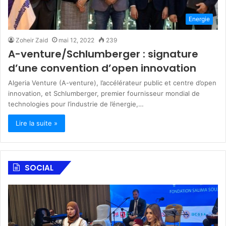
Energie
Zoheir Zaid
mai 12, 2022
239
A-venture/Schlumberger : signature
d’une convention d’open innovation
Algeria Venture (A-venture), l’accélérateur public et centre d’open
innovation, et Schlumberger, premier fournisseur mondial de
technologies pour l’industrie de l’énergie,…
Lire la suite »
SOCIAL
F
A
o
l
n
S
d
a