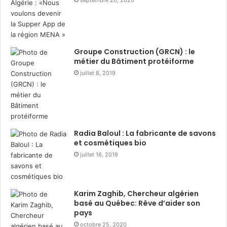
s
i
t
r
r
e
i
d
b
u
Groupe Construction (GRCN) : le
u
r
métier du Bâtiment protéiforme
t
a
juillet 8, 2019
i
n
o
t
n
R
d
a
e
m
3
a
Radia Baloul : La fabricante de savons
6
d
et cosmétiques bio
0
h
juillet 16, 2019
0
a
c
n
o
a
Karim Zaghib, Chercheur algérien
l
v
basé au Québec: Rêve d’aider son
i
e
pays
s
c
octobre 25, 2020
a
l