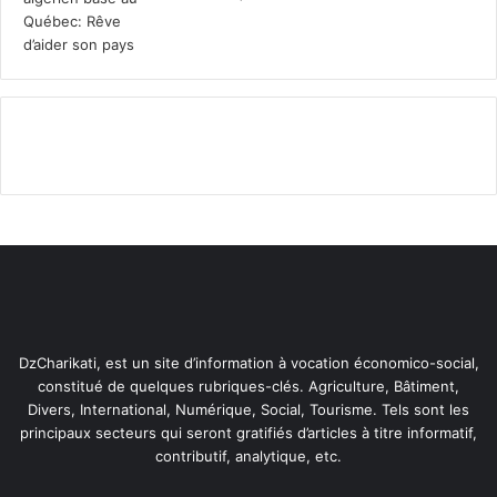
l
e
i
s
m
p
e
e
n
r
t
s
a
o
i
n
r
n
e
e
s
s
d
d
u
é
r
m
a
u
DzCharikati, est un site d’information à vocation économico-social,
n
n
constitué de quelques rubriques-clés. Agriculture, Bâtiment,
t
i
Divers, International, Numérique, Social, Tourisme. Tels sont les
R
e
principaux secteurs qui seront gratifiés d’articles à titre informatif,
a
s
contributif, analytique, etc.
m
a