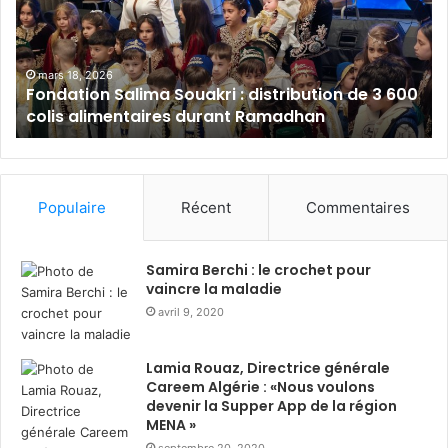
a
l
t
a
i
m
o
B
mars 18, 2026
Fondation Salima Souakri : distribution de 3 600
n
a
colis alimentaires durant Ramadhan
S
n
a
k
l
A
i
l
m
g
Populaire
Récent
Commentaires
a
é
S
r
o
i
Samira Berchi : le crochet pour
u
e
vaincre la maladie
a
:
avril 9, 2020
k
s
r
o
Lamia Rouaz, Directrice générale
i
l
Careem Algérie : «Nous voulons
:
i
devenir la Supper App de la région
d
d
MENA »
i
a
septembre 20, 2020