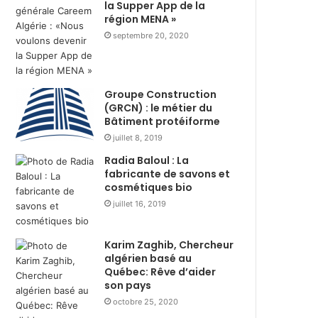
s
la Supper App de la
i
région MENA »
t
r
r
e
septembre 20, 2020
i
d
b
u
u
r
Groupe Construction
t
a
(GRCN) : le métier du
i
n
Bâtiment protéiforme
o
t
n
juillet 8, 2019
R
d
a
Radia Baloul : La
e
m
fabricante de savons et
3
a
cosmétiques bio
6
d
juillet 16, 2019
0
h
0
a
c
n
Karim Zaghib, Chercheur
algérien basé au
o
a
Québec: Rêve d’aider
l
v
son pays
i
e
s
octobre 25, 2020
c
a
l