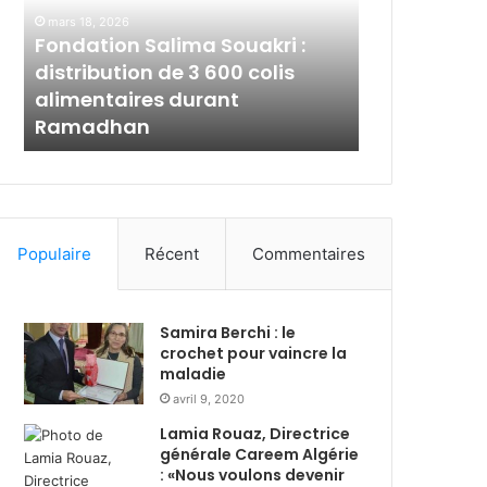
a
l
mars 18, 2026
t
a
Fondation Salima Souakri :
mars 2, 2026
i
m
s
distribution de 3 600 colis
Al Salam Ba
o
B
alimentaires durant
solidaire 
n
a
l
Ramadhan
avec les p
S
n
a
k
l
A
i
l
m
g
a
é
Populaire
Récent
Commentaires
S
r
o
i
u
e
Samira Berchi : le
a
:
crochet pour vaincre la
k
s
maladie
r
o
avril 9, 2020
i
l
:
i
Lamia Rouaz, Directrice
d
d
générale Careem Algérie
i
a
: «Nous voulons devenir