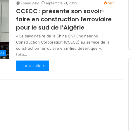
Zoheir Zaid
septembre 21, 2022
567
s
CCECC : présente son savoir-
t
mars 19, 2026
è
faire en construction ferroviaire
lka : engagés
Ministère de la Solidarité : plu
r
 des jeûneurs
de 200 milliards DA pour les
pour le sud de l’Algérie
e
dhan
programmes de soutien socia
d
« Le savoir-faire de la China Civil Engineering
e
Construction Corporation (CCECC) au service de la
l
construction ferroviaire en milieu désertique »,
a
ics
telle…
S
o
Lire la suite »
l
i
d
a
r
i
t
é
:
p