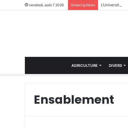
vendredi, août 7 2026
Breaking News
AGRICULTURE
DIVERS
Ensablement
i
n
D
r