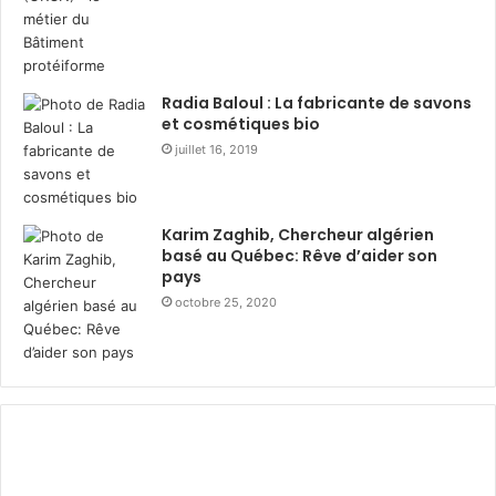
o
t
n
R
d
a
e
m
3
a
Radia Baloul : La fabricante de savons
6
d
et cosmétiques bio
0
h
juillet 16, 2019
0
a
c
n
o
a
Karim Zaghib, Chercheur algérien
l
v
basé au Québec: Rêve d’aider son
i
e
pays
s
c
octobre 25, 2020
a
l
l
e
i
s
m
p
e
e
n
r
t
s
a
o
i
n