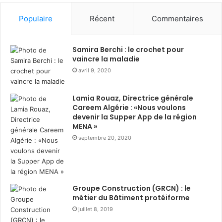
i
l
m
g
Populaire
Récent
Commentaires
a
é
S
r
o
i
Samira Berchi : le crochet pour
u
e
vaincre la maladie
a
:
avril 9, 2020
k
s
r
o
Lamia Rouaz, Directrice générale
i
l
Careem Algérie : «Nous voulons
:
i
devenir la Supper App de la région
d
d
MENA »
i
a
septembre 20, 2020
s
i
t
r
r
e
i
d
b
u
Groupe Construction (GRCN) : le
u
r
métier du Bâtiment protéiforme
t
a
juillet 8, 2019
i
n