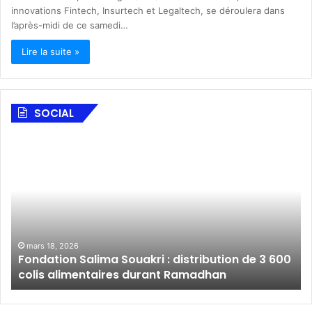
innovations Fintech, Insurtech et Legaltech, se déroulera dans
l’après-midi de ce samedi…
Lire la suite »
SOCIAL
F
A
o
l
n
S
d
a
a
l
t
a
i
m
o
B
mars 18, 2026
Fondation Salima Souakri : distribution de 3 600
n
a
colis alimentaires durant Ramadhan
S
n
a
k
l
A