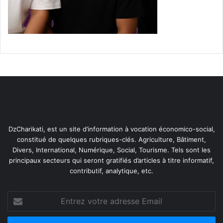
a
d
h
a
n
DzCharikati, est un site d’information à vocation économico-social,
constitué de quelques rubriques-clés. Agriculture, Bâtiment,
Divers, International, Numérique, Social, Tourisme. Tels sont les
principaux secteurs qui seront gratifiés d’articles à titre informatif,
contributif, analytique, etc.
Entrez
votre
adresse