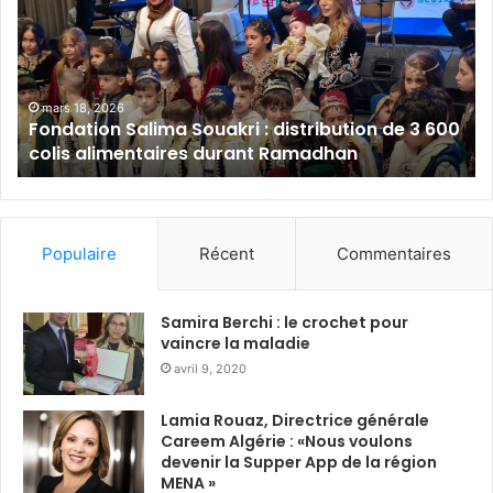
d
a
a
l
t
a
i
m
o
B
mars 18, 2026
Fondation Salima Souakri : distribution de 3 600
n
a
colis alimentaires durant Ramadhan
S
n
a
k
l
A
i
l
m
g
Populaire
Récent
Commentaires
a
é
S
r
o
i
Samira Berchi : le crochet pour
u
e
vaincre la maladie
a
:
avril 9, 2020
k
s
r
o
Lamia Rouaz, Directrice générale
i
l
Careem Algérie : «Nous voulons
:
i
devenir la Supper App de la région
d
d
MENA »