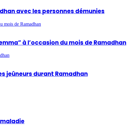
madhan avec les personnes démunies
n du mois de Ramadhan
hla Lemma” à l’occasion du mois de Ramadhan
adhan
 des jeûneurs durant Ramadhan
a maladie