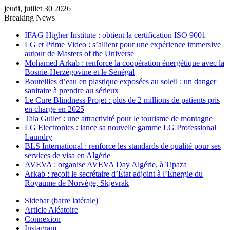
jeudi, juillet 30 2026
Breaking News
IFAG Higher Institute : obtient la certification ISO 9001
LG et Prime Video : s’allient pour une expérience immersive
autour de Masters of the Universe
Mohamed Arkab : renforce la coopération énergétique avec la
Bosnie-Herzégovine et le Sénégal
Bouteilles d’eau en plastique exposées au soleil : un danger
sanitaire à prendre au sérieux
Le Cure Blindness Projet : plus de 2 millions de patients pris
en charge en 2025
Tala Guilef : une attractivité pour le tourisme de montagne
LG Electronics : lance sa nouvelle gamme LG Professional
Laundry
BLS International : renforce les standards de qualité pour ses
services de visa en Algérie
AVEVA : organise AVEVA Day Algérie, à Tipaza
Arkab : reçoit le secrétaire d’État adjoint à l’Énergie du
Royaume de Norvège, Skjevrak
Sidebar (barre latérale)
Article Aléatoire
Connexion
Instagram