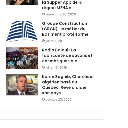
s
la Supper App de la
i
région MENA »
t
r
r
e
septembre 20, 2020
i
d
Groupe Construction
b
u
(GRCN) : le métier du
u
r
Bâtiment protéiforme
t
a
juillet 8, 2019
i
n
Radia Baloul : La
o
t
fabricante de savons et
n
R
cosmétiques bio
d
a
e
juillet 16, 2019
m
3
a
Karim Zaghib, Chercheur
6
d
algérien basé au
0
h
Québec: Rêve d’aider
0
a
son pays
c
n
octobre 25, 2020
o
a
l
v
i
e
s
c
a
l