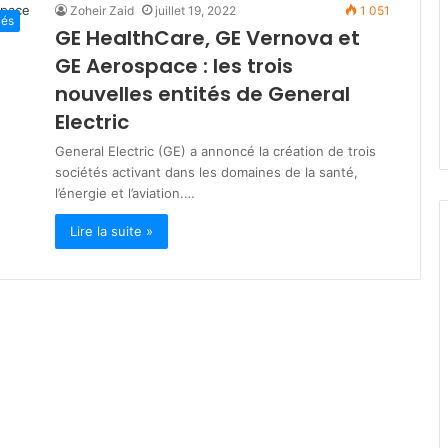
Zoheir Zaid
juillet 19, 2022
1 051
s
és
GE HealthCare, GE Vernova et
t
mars 19, 2026
è
GE Aerospace : les trois
lka : engagés
Ministère de la Solidarité : plu
r
 des jeûneurs
de 200 milliards DA pour les
nouvelles entités de General
e
dhan
programmes de soutien socia
Electric
d
e
General Electric (GE) a annoncé la création de trois
l
sociétés activant dans les domaines de la santé,
a
l’énergie et l’aviation.…
S
o
Lire la suite »
l
i
d
a
r
i
t
é
:
p