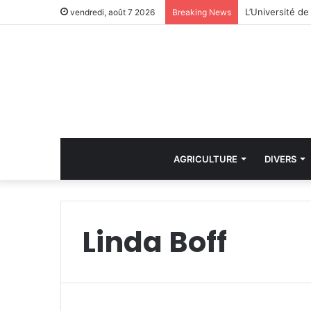
vendredi, août 7 2026
Breaking News
AGRICULTURE
DIVERS
Linda Boff
i
n
D
r