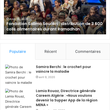
a
l
t
a
i
m
o
B
mars 18, 2026
Fondation Salima Souakri : distribution de 3 600
n
a
colis alimentaires durant Ramadhan
S
n
a
k
l
A
i
l
m
g
Populaire
Récent
Commentaires
a
é
S
r
o
i
Samira Berchi : le crochet pour
u
e
vaincre la maladie
a
:
avril 9, 2020
k
s
r
o
Lamia Rouaz, Directrice générale
i
l
Careem Algérie : «Nous voulons
:
i
devenir la Supper App de la région
d
d
MENA »
i
a