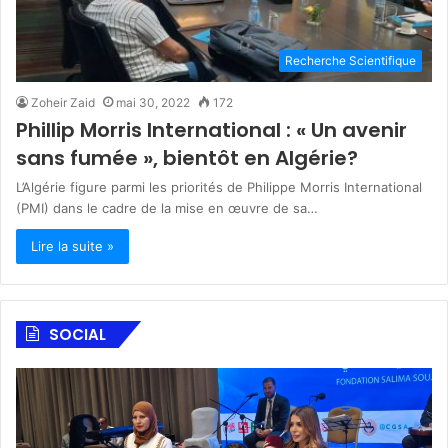
Recherche Scientifique
Zoheir Zaid
mai 30, 2022
172
Phillip Morris International : « Un avenir
sans fumée », bientôt en Algérie?
L’Algérie figure parmi les priorités de Philippe Morris International
(PMI) dans le cadre de la mise en œuvre de sa…
Lire la suite »
SOCIAL
F
A
o
l
n
S
d
a