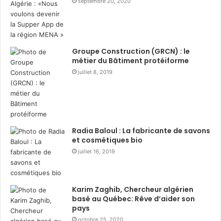
septembre 20, 2020
s
i
t
r
r
e
i
d
b
u
Groupe Construction (GRCN) : le
u
r
métier du Bâtiment protéiforme
t
a
juillet 8, 2019
i
n
o
t
n
R
d
a
e
m
3
a
Radia Baloul : La fabricante de savons
6
d
et cosmétiques bio
0
h
juillet 16, 2019
0
a
c
n
o
a
Karim Zaghib, Chercheur algérien
l
v
basé au Québec: Rêve d’aider son
i
e
pays
s
c
octobre 25, 2020
a
l