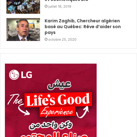
0
juillet 16, 2019
m
i
Karim Zaghib, Chercheur algérien
l
basé au Québec: Rêve d’aider son
l
pays
i
octobre 25, 2020
a
r
d
s
D
A
p
o
u
r
l
e
s
p
r