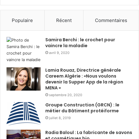
l
a
S
Populaire
Récent
Commentaires
o
l
i
Samira Berchi : le crochet pour
d
vaincre la maladie
a
avril 9, 2020
r
i
Lamia Rouaz, Directrice générale
t
Careem Algérie : «Nous voulons
é
devenir la Supper App de la région
:
MENA »
p
septembre 20, 2020
l
u
Groupe Construction (GRCN) : le
s
métier du Bâtiment protéiforme
d
juillet 8, 2019
e
2
Radia Baloul : La fabricante de savons
0
et cosmétiques bio