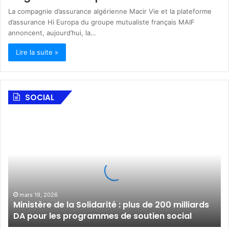
La compagnie d’assurance algérienne Macir Vie et la plateforme
d’assurance Hi Europa du groupe mutualiste français MAIF
annoncent, aujourd’hui, la…
Lire la suite »
SOCIAL
M
i
n
i
s
t
è
r
mars 19, 2026
Ministère de la Solidarité : plus de 200 milliards
e
DA pour les programmes de soutien social
d
e