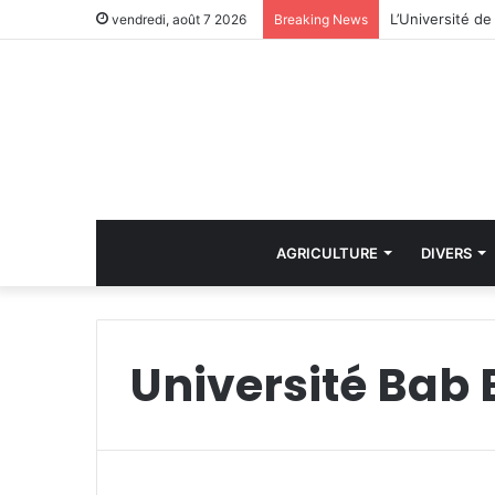
vendredi, août 7 2026
Breaking News
AGRICULTURE
DIVERS
Université Bab 
i
n
D
r