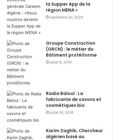
s
i
la Supper App de la
t
r
région MENA »
r
e
septembre 20, 2020
i
d
b
u
u
r
t
a
Groupe Construction
i
n
(GRCN) : le métier du
o
Bâtiment protéiforme
t
n
R
juillet 8, 2019
d
a
e
m
3
a
6
d
Radia Baloul : La
0
h
fabricante de savons et
0
a
cosmétiques bio
c
n
juillet 16, 2019
o
a
l
v
i
e
Karim Zaghib, Chercheur
s
c
algérien basé au
a
l