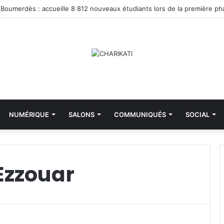
NUMÉRIQUE
SALONS
COMMUNIQUÉS
SOCIAL
Ezzouar
M
i
n
i