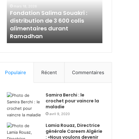
a
l
mars 18, 2026
t
a
Fondation Salima Souakri :
mars 2, 2026
i
m
s
distribution de 3 600 colis
Al Salam Ba
o
B
alimentaires durant
solidaire 
n
a
l
Ramadhan
avec les p
S
n
a
k
l
A
i
l
m
g
a
é
Populaire
Récent
Commentaires
S
r
o
i
u
e
Samira Berchi : le
a
:
crochet pour vaincre la
k
s
maladie
r
o
avril 9, 2020
i
l
:
i
Lamia Rouaz, Directrice
d
d
générale Careem Algérie
i
a
: «Nous voulons devenir