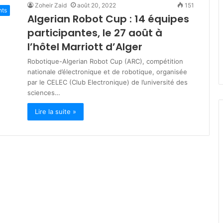
Zoheir Zaid
août 20, 2022
151
s
nts
Algerian Robot Cup : 14 équipes
t
mars 19, 2026
è
participantes, le 27 août à
lka : engagés
Ministère de la Solidarité : plu
r
 des jeûneurs
de 200 milliards DA pour les
l’hôtel Marriott d’Alger
e
dhan
programmes de soutien socia
d
Robotique-Algerian Robot Cup (ARC), compétition
e
nationale d’électronique et de robotique, organisée
l
par le CELEC (Club Electronique) de l’université des
a
sciences…
S
o
Lire la suite »
l
i
d
a
r
i
t
é
:
p