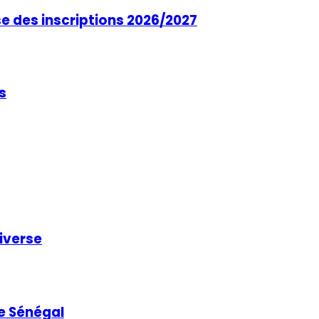
se des inscriptions 2026/2027
s
niverse
e Sénégal