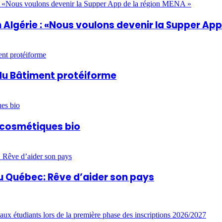
Algérie : «Nous voulons devenir la Supper App
du Bâtiment protéiforme
t cosmétiques bio
u Québec: Rêve d’aider son pays