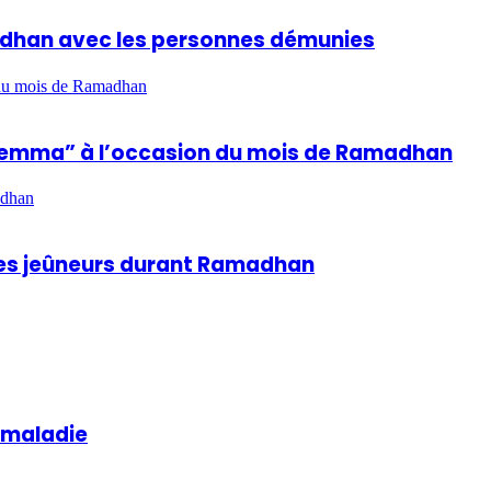
madhan avec les personnes démunies
n du mois de Ramadhan
hla Lemma” à l’occasion du mois de Ramadhan
adhan
 des jeûneurs durant Ramadhan
a maladie