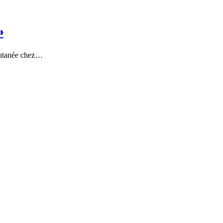
»
 cutanée chez…