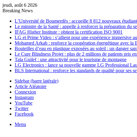
jeudi, août 6 2026
Breaking News
L’Université de Boumerdès : accueille 8 812 nouveaux étudiants
Le ministre de la Santé : appelle à renforcer la préparation du 
IFAG Higher Institute : obtient la certification ISO 9001
LG et Prime Video : s’allient pour une expérience immersive au
Mohamed Arkab : renforce la coopération énergétique avec la 
Bouteilles d’eau en plastique exposées au soleil : un danger sani
Le Cure Blindness Projet : plus de 2 millions de patients pris e
Tala Guilef : une attractivité pour le tourisme de montagne
LG Electronics : lance sa nouvelle gamme LG Professional La
BLS International : renforce les standards de qualité pour ses s
Sidebar (barre latérale)
Article Aléatoire
Connexion
Instagram
YouTube
Twitter
Facebook
Menu