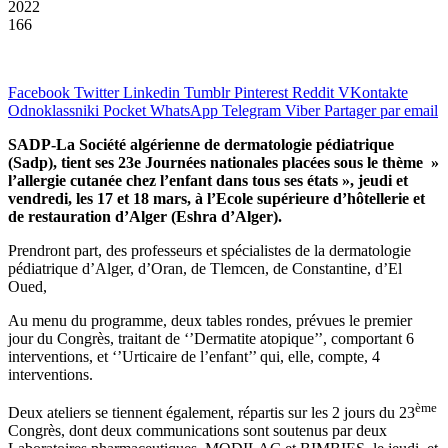
2022
166
Facebook
Twitter
Linkedin
Tumblr
Pinterest
Reddit
VKontakte
Odnoklassniki
Pocket
WhatsApp
Telegram
Viber
Partager par email
SADP-La Société algérienne de dermatologie pédiatrique
(Sadp), tient ses 23e Journées nationales placées sous le thème »
l’allergie cutanée chez l’enfant dans tous ses états », jeudi et
vendredi, les 17 et 18 mars, à l’Ecole supérieure d’hôtellerie et
de restauration d’Alger (Eshra d’Alger).
Prendront part, des professeurs et spécialistes de la dermatologie
pédiatrique d’Alger, d’Oran, de Tlemcen, de Constantine, d’El
Oued,
Au menu du programme, deux tables rondes, prévues le premier
jour du Congrès, traitant de ‘’Dermatite atopique’’, comportant 6
interventions, et ‘’Urticaire de l’enfant’’ qui, elle, compte, 4
interventions.
ème
Deux ateliers se tiennent également, répartis sur les 2 jours du 23
Congrès, dont deux communications sont soutenus par deux