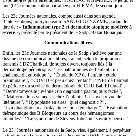
Laboratoires pharmaceutiques, MODILAC et BIMBIES, le jeudi, et
une (01) communication parrainée par HIKMA, le second jour.
Les 23e Journées nationales, compte aussi dans son agenda
d’interventions, un Symposium SANOFI GENZYME, portant le
titre de :
« Inflammation type 2 et dermatite atopique modérée à
sévère »
, présenté par le président de la Sadp, Bakar Bouadjar.
Communications libres
Enfin, les 23e Journées nationales de la Sadp s’achève par une
dizaine de communications libres, traitant, selon le programme
transmis à DZCharikati, de sujets divers, toujours liés à la
dermatologie pédiatrique, ‘’Les pathomimies de l’enfant : un
challenge diagnostique’’ , ‘’ Étude du XP de l’enfant : étude
préliminaire’’, ‘’COVID et peau chez l’enfant’’, ‘’NF1 de l’enfant.
Expérience du service de dermatologie du CHU Bab El Oued’’,
‘’Dermatomyosite juvénile : un diagnostic pas toujours facile’’,
‘’Malformations veineuses chez l’enfant : 3 cas avec revue de la
littérature’’, ‘’Hypoplasie en aires : quel diagnostic ?’’,
‘’Lymphangiome ma crokystique : prise en charge’’, ‘’Évaluation
thérapeutique des B Bloqueurs au cours des hémangiomes
infantiles’’, ‘’Le syndrome de Stevens-Johnson : savoir y penser’’
e
Le 23
Journées nationales de la Sadp, vise, également, à perpétuer
la tradition de la formation médicale continue (FMC), préconisée