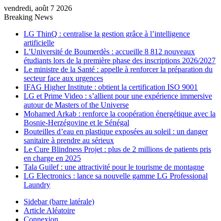
vendredi, août 7 2026
Breaking News
LG ThinQ : centralise la gestion grâce à l’intelligence
artificielle
L’Université de Boumerdès : accueille 8 812 nouveaux
étudiants lors de la première phase des inscriptions 2026/2027
Le ministre de la Santé : appelle à renforcer la préparation du
secteur face aux urgences
IFAG Higher Institute : obtient la certification ISO 9001
LG et Prime Video : s’allient pour une expérience immersive
autour de Masters of the Universe
Mohamed Arkab : renforce la coopération énergétique avec la
Bosnie-Herzégovine et le Sénégal
Bouteilles d’eau en plastique exposées au soleil : un danger
sanitaire à prendre au sérieux
Le Cure Blindness Projet : plus de 2 millions de patients pris
en charge en 2025
Tala Guilef : une attractivité pour le tourisme de montagne
LG Electronics : lance sa nouvelle gamme LG Professional
Laundry
Sidebar (barre latérale)
Article Aléatoire
Connexion