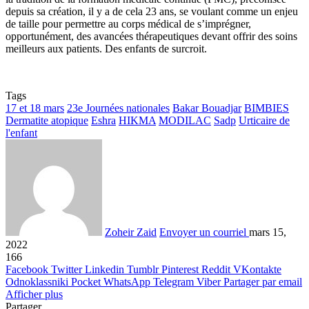
depuis sa création, il y a de cela 23 ans, se voulant comme un enjeu
de taille pour permettre au corps médical de s’imprégner,
opportunément, des avancées thérapeutiques devant offrir des soins
meilleurs aux patients. Des enfants de surcroit.
Tags
17 et 18 mars
23e Journées nationales
Bakar Bouadjar
BIMBIES
Dermatite atopique
Eshra
HIKMA
MODILAC
Sadp
Urticaire de
l'enfant
Zoheir Zaid
Envoyer un courriel
mars 15,
2022
166
Facebook
Twitter
Linkedin
Tumblr
Pinterest
Reddit
VKontakte
Odnoklassniki
Pocket
WhatsApp
Telegram
Viber
Partager par email
Afficher plus
Partager