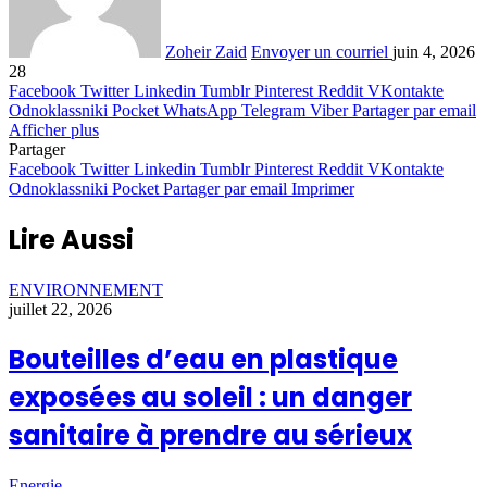
Zoheir Zaid
Envoyer un courriel
juin 4, 2026
28
Facebook
Twitter
Linkedin
Tumblr
Pinterest
Reddit
VKontakte
Odnoklassniki
Pocket
WhatsApp
Telegram
Viber
Partager par email
Afficher plus
Partager
Facebook
Twitter
Linkedin
Tumblr
Pinterest
Reddit
VKontakte
Odnoklassniki
Pocket
Partager par email
Imprimer
Lire Aussi
ENVIRONNEMENT
juillet 22, 2026
Bouteilles d’eau en plastique
exposées au soleil : un danger
sanitaire à prendre au sérieux
Energie