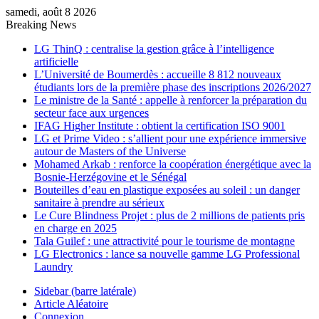
samedi, août 8 2026
Breaking News
LG ThinQ : centralise la gestion grâce à l’intelligence
artificielle
L’Université de Boumerdès : accueille 8 812 nouveaux
étudiants lors de la première phase des inscriptions 2026/2027
Le ministre de la Santé : appelle à renforcer la préparation du
secteur face aux urgences
IFAG Higher Institute : obtient la certification ISO 9001
LG et Prime Video : s’allient pour une expérience immersive
autour de Masters of the Universe
Mohamed Arkab : renforce la coopération énergétique avec la
Bosnie-Herzégovine et le Sénégal
Bouteilles d’eau en plastique exposées au soleil : un danger
sanitaire à prendre au sérieux
Le Cure Blindness Projet : plus de 2 millions de patients pris
en charge en 2025
Tala Guilef : une attractivité pour le tourisme de montagne
LG Electronics : lance sa nouvelle gamme LG Professional
Laundry
Sidebar (barre latérale)
Article Aléatoire
Connexion