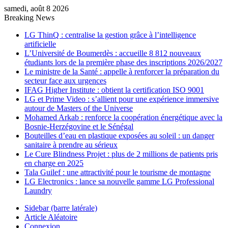
samedi, août 8 2026
Breaking News
LG ThinQ : centralise la gestion grâce à l’intelligence
artificielle
L’Université de Boumerdès : accueille 8 812 nouveaux
étudiants lors de la première phase des inscriptions 2026/2027
Le ministre de la Santé : appelle à renforcer la préparation du
secteur face aux urgences
IFAG Higher Institute : obtient la certification ISO 9001
LG et Prime Video : s’allient pour une expérience immersive
autour de Masters of the Universe
Mohamed Arkab : renforce la coopération énergétique avec la
Bosnie-Herzégovine et le Sénégal
Bouteilles d’eau en plastique exposées au soleil : un danger
sanitaire à prendre au sérieux
Le Cure Blindness Projet : plus de 2 millions de patients pris
en charge en 2025
Tala Guilef : une attractivité pour le tourisme de montagne
LG Electronics : lance sa nouvelle gamme LG Professional
Laundry
Sidebar (barre latérale)
Article Aléatoire
Connexion