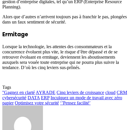
gestion d’entreprise digitales, tel qu’un ERP (Enterprise Resource
Planning).
Alors que d’autres n’arrivent toujours pas à franchir le pas, plongées
dans un faux sentiment de sécurité.
Ermitage
Lorsque la technologie, les attentes des consommateurs et la
concurrence évoluent plus vite, le risque d’être dépassé et de se
retrouver évoluant en ermitage, deviennent les aboutissements
auxquels sera vouée toute entreprise qui ne pourra plus suivre la
tendance. D’où les cinq leviers sus-prônés.
Tags
''Gagnez en clarté
AYRADE
Cinq leviers de croissance
cloud
CRM
cybersécurité
DATA
ERP
Inculquez un mode de travail avec zéro
papier
Optimisez votre sécurité
‘’Pensez facilité’