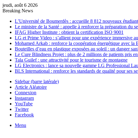
jeudi, août 6 2026
Breaking News
L’Université de Boumerdès : accueille 8 812 nouveaux étudiants
Le ministre de la Santé : appelle à renforcer la préparation du 
IFAG Higher Institute : obtient la certification ISO 9001
LG et Prime Video : s’allient pour une expérience immersive au
Mohamed Arkab : renforce la coopération énergétique avec la 
Bouteilles d’eau en plastique exposées au soleil : un danger sani
Le Cure Blindness Projet : plus de 2 millions de patients pris e
Tala Guilef : une attractivité pour le tourisme de montagne
LG Electronics : lance sa nouvelle gamme LG Professional La
BLS International : renforce les standards de qualité pour ses s
Sidebar (barre latérale)
Article Aléatoire
Connexion
Instagram
YouTube
Twitter
Facebook
Menu