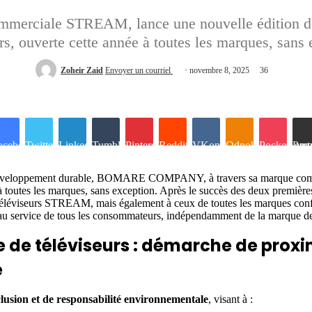
ciale STREAM, lance une nouvelle édition de s
rs, ouverte cette année à toutes les marques, sans
Zoheir Zaid
Envoyer un courriel
novembre 8, 2025
36
acebook
Twitter
Linkedin
Tumblr
Pinterest
Reddit
VKontakte
Odnoklassniki
Pocket
Partager par 
t de développement durable, BOMARE COMPANY, à travers sa marque co
e à toutes les marques, sans exception. Après le succès des deux premiè
 téléviseurs STREAM, mais également à ceux de toutes les marques confo
ervice de tous les consommateurs, indépendamment de la marque de 
 de téléviseurs : démarche de proxim
e
lusion et de responsabilité environnementale
, visant à :