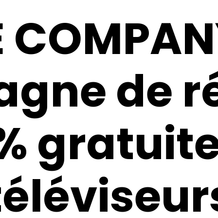
 COMPANY 
gne de r
% gratuit
téléviseur