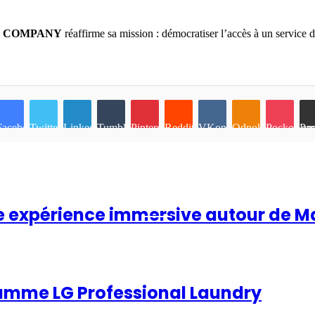
 COMPANY
réaffirme sa mission : démocratiser l’accès à un service d
Facebook
Twitter
Linkedin
Tumblr
Pinterest
Reddit
VKontakte
Odnoklassniki
Pocket
Partager p
Lire Aussi
une expérience immersive autour de M
 gamme LG Professional Laundry