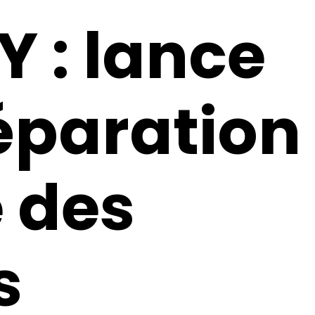
: lance
éparation
e des
s