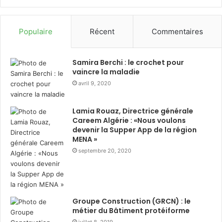
Ramadhan
dé
sols, tapis et zones difficiles d’accès. Les filtres et
cyclones sont amovibles et lavables, tout en :
Populaire
Récent
Commentaires
facilitant l’entretien,
Samira Berchi : le crochet pour
garantissant des performances constantes dans
vaincre la maladie
le temps.
avril 9, 2020
La gamme
LG CordZero™ A9
est désormais disponible
Lamia Rouaz, Directrice générale
en Algérie sur le site officiel
Careem Algérie : «Nous voulons
:
https://www.lg.com/dz/aspirateurs
devenir la Supper App de la région
MENA »
À propos de LG Electronics
septembre 20, 2020
Media Entertainment
Solution Company
Groupe Construction (GRCN) : le
métier du Bâtiment protéiforme