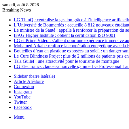
samedi, août 8 2026
Breaking News
LG ThinQ : centralise la gestion grâce à l’intelligence artificiell
L’Université de Boumerdès : accueille 8 812 nouveaux étudiants
Le ministre de la Santé : appelle à renforcer la préparation du 
IFAG Higher Institute : obtient la certification ISO 9001
LG et Prime Video : s’allient pour une expérience immersive au
Mohamed Arkab : renforce la coopération énergétique avec la 
Bouteilles d’eau en plastique exposées au soleil : un danger sani
Le Cure Blindness Projet : plus de 2 millions de patients pris e
Tala Guilef : une attractivité pour le tourisme de montagne
LG Electronics : lance sa nouvelle gamme LG Professional La
Sidebar (barre latérale)
Article Aléatoire
Connexion
Instagram
YouTube
Twitter
Facebook
Menu