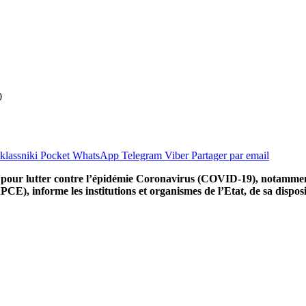
0
lassniki
Pocket
WhatsApp
Telegram
Viber
Partager par email
ics pour lutter contre l’épidémie Coronavirus (COVID-19), notammen
), informe les institutions et organismes de l’Etat, de sa disposit