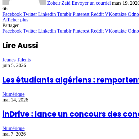
Zoheir Zaid
Envoyer un courriel
mars 19, 202
66
Facebook
Twitter
Linkedin
Tumblr
Pinterest
Reddit
VKontakte
Odnok
Afficher plus
Partager
Facebook
Twitter
Linkedin
Tumblr
Pinterest
Reddit
VKontakte
Odnok
Lire Aussi
Jeunes Talents
juin 5, 2026
Les étudiants algériens : remporten
Numérique
mai 14, 2026
inDrive : lance un concours des co
Numérique
mai 7, 2026