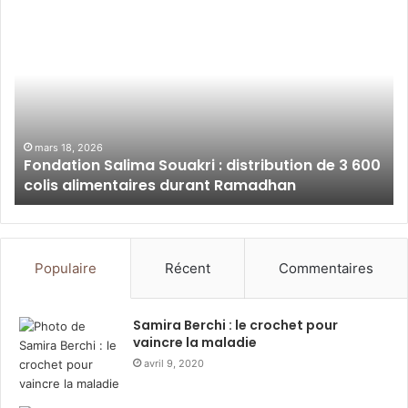
Fondation
Al
Salima
Sa
Souakri
Ba
:
Al
distribution
:
de
so
3
du
600
Ra
mars 18, 2026
Fondation Salima Souakri : distribution de 3 600
colis
av
colis alimentaires durant Ramadhan
alimentaires
le
durant
pe
Ramadhan
dé
Populaire
Récent
Commentaires
Samira Berchi : le crochet pour
vaincre la maladie
avril 9, 2020