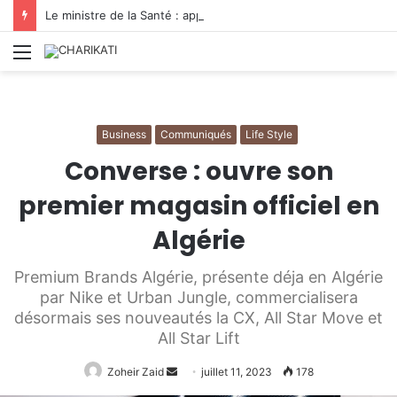
Le ministre de la Santé : appelle à renforcer la préparation du secteur face aux urgences
Menu
Business
Communiqués
Life Style
Converse : ouvre son
premier magasin officiel en
Algérie
Premium Brands Algérie, présente déja en Algérie
par Nike et Urban Jungle, commercialisera
désormais ses nouveautés la CX, All Star Move et
All Star Lift
Envoyer
Zoheir Zaid
juillet 11, 2023
178
un