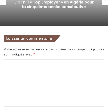
présente sur les 5 continents. La marque est
JTI : n°1 « Top Employer » en Algérie pour
la cinquième année consécutive
représentée par
Premium Brands SPA
distributeur de
vêtements et chaussures avec une grande expertise
dans les marques de sports et de fashion. Le groupe
représente déjà les marques
Nike
et
Urban Jungle
en
Algérie et veut s’imposer comme un des leaders du
Laisser un commentaire
secteur dans le pays.
Votre adresse e-mail ne sera pas publiée.
Les champs obligatoires
sont indiqués avec
*