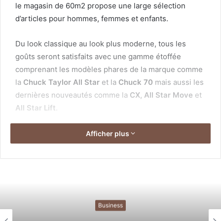
le magasin de 60m2 propose une large sélection
d’articles pour hommes, femmes et enfants.
Du look classique au look plus moderne, tous les
goûts seront satisfaits avec une gamme étoffée
comprenant les modèles phares de la marque comme
la
Chuck Taylor All Star
et la
Chuck 70
mais aussi les
dernières nouveautés comme la
CX, All Star Move
et
All Star Lift
.
Durant l’évènement d’ouverture, les consommateurs
Afficher plus
avaient l’occasion de se faire personnaliser
gratuitement leur paire de chaussure préférée par
l’artiste Element.
Cree en 1908, Converse est une des plus anciennes
Business
marques de sport au monde et est aujourd’hui