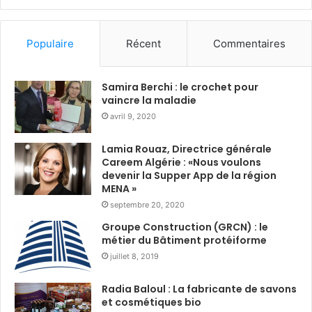
renforce tous. Avec notre
l
A
investissement de 1 milliard de livres
i
l
sterling dans la durabilité de notre
m
g
Populaire
Récent
Commentaires
famille de moteurs Trent, nous sommes
a
é
S
r
déterminés à continuer d’évoluer et
o
i
Samira Berchi : le crochet pour
d’améliorer nos produits dans les
u
e
vaincre la maladie
années à venir. »
a
:
avril 9, 2020
k
s
L’A350 d’Emirates : pour les
r
o
Lamia Rouaz, Directrice générale
i
l
Careem Algérie : «Nous voulons
vols régionaux et les vols
:
i
devenir la Supper App de la région
d
d
MENA »
ultra-longs courriers
i
a
septembre 20, 2020
s
i
Groupe Construction (GRCN) : le
En plus de son tout
nouvel A350
,
Emirates exploite
t
r
métier du Bâtiment protéiforme
r
e
deux autres types d’appareils pour desservir 140
juillet 8, 2019
i
d
destinations à travers le monde
:
b
u
u
Radia Baloul : La fabricante de savons
r
le Boeing 777 à fuselage large,
et cosmétiques bio
t
a