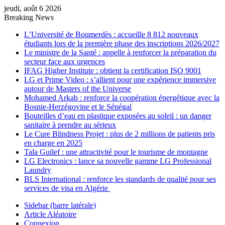
jeudi, août 6 2026
Breaking News
L’Université de Boumerdès : accueille 8 812 nouveaux
étudiants lors de la première phase des inscriptions 2026/2027
Le ministre de la Santé : appelle à renforcer la préparation du
secteur face aux urgences
IFAG Higher Institute : obtient la certification ISO 9001
LG et Prime Video : s’allient pour une expérience immersive
autour de Masters of the Universe
Mohamed Arkab : renforce la coopération énergétique avec la
Bosnie-Herzégovine et le Sénégal
Bouteilles d’eau en plastique exposées au soleil : un danger
sanitaire à prendre au sérieux
Le Cure Blindness Projet : plus de 2 millions de patients pris
en charge en 2025
Tala Guilef : une attractivité pour le tourisme de montagne
LG Electronics : lance sa nouvelle gamme LG Professional
Laundry
BLS International : renforce les standards de qualité pour ses
services de visa en Algérie
Sidebar (barre latérale)
Article Aléatoire
Connexion