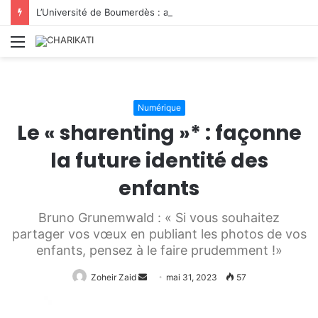
L’Université de Boumerdès : accueille 8 812 nouveaux étudiants lors de la première phase des inscriptions 2026/2027
Menu
Numérique
Le « sharenting »* : façonne
la future identité des
enfants
Bruno Grunemwald : « Si vous souhaitez
partager vos vœux en publiant les photos de vos
enfants, pensez à le faire prudemment !»
Zoheir Zaid
Envoyer
mai 31, 2023
57
un
courriel