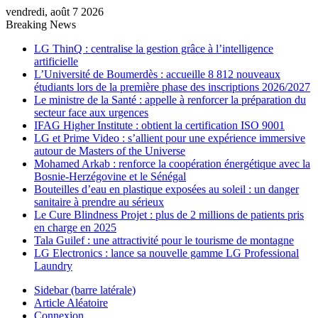
vendredi, août 7 2026
Breaking News
LG ThinQ : centralise la gestion grâce à l’intelligence
artificielle
L’Université de Boumerdès : accueille 8 812 nouveaux
étudiants lors de la première phase des inscriptions 2026/2027
Le ministre de la Santé : appelle à renforcer la préparation du
secteur face aux urgences
IFAG Higher Institute : obtient la certification ISO 9001
LG et Prime Video : s’allient pour une expérience immersive
autour de Masters of the Universe
Mohamed Arkab : renforce la coopération énergétique avec la
Bosnie-Herzégovine et le Sénégal
Bouteilles d’eau en plastique exposées au soleil : un danger
sanitaire à prendre au sérieux
Le Cure Blindness Projet : plus de 2 millions de patients pris
en charge en 2025
Tala Guilef : une attractivité pour le tourisme de montagne
LG Electronics : lance sa nouvelle gamme LG Professional
Laundry
Sidebar (barre latérale)
Article Aléatoire
Connexion