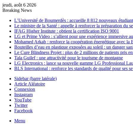
jeudi, août 6 2026
Breaking News
L’Université de Boumerdès : accueille 8 812 nouveaux étudiants
Le ministre de la Santé : appelle à renforcer la préparation du 
IFAG Higher Institute : obtient la certification ISO 9001
LG et Prime Video : s’allient pour une expérience immersive au
Mohamed Arkab : renforce la coopération énergétique avec la 
Bouteilles d’eau en plastique exposées au soleil : un danger sani
Le Cure Blindness Projet : plus de 2 millions de patients pris e
Tala Guilef : une attractivité pour le tourisme de montagne
LG Electronics : lance sa nouvelle gamme LG Professional La
BLS International : renforce les standards de qualité pour ses s
Sidebar (barre latérale)
Article Aléatoire
Connexion
Instagram
YouTube
Twitter
Facebook
Menu