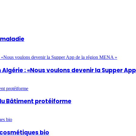
a maladie
Algérie : «Nous voulons devenir la Supper App
du Bâtiment protéiforme
t cosmétiques bio