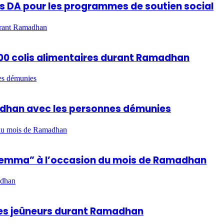
ards DA pour les programmes de soutien social
durant Ramadhan
 600 colis alimentaires durant Ramadhan
es démunies
madhan avec les personnes démunies
n du mois de Ramadhan
hla Lemma” à l’occasion du mois de Ramadhan
adhan
 des jeûneurs durant Ramadhan