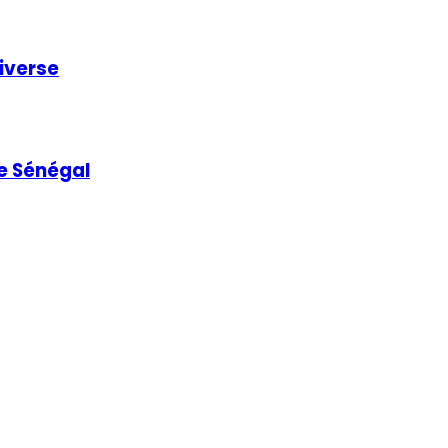
niverse
e Sénégal