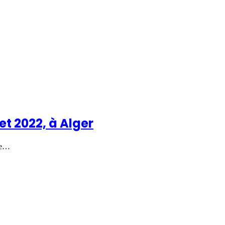
let 2022, à Alger
 1e…