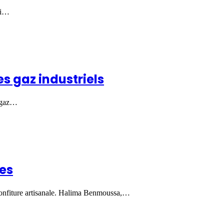
ui…
es gaz industriels
e gaz…
ues
a confiture artisanale. Halima Benmoussa,…