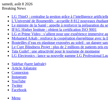
samedi, août 8 2026
Breaking News
LG ThinQ : centralise la gestion grâce à l’intelligence artificiell
L’Université de Boumerdès : accueille 8 812 nouveaux étudiants
Le ministre de la Santé : appelle à renforcer la préparation du 
IFAG Higher Institute : obtient la certification ISO 9001
LG et Prime Video : s’allient pour une expérience immersive au
Mohamed Arkab : renforce la coopération énergétique avec la 
Bouteilles d’eau en plastique exposées au soleil : un danger sani
Le Cure Blindness Projet : plus de 2 millions de patients pris e
Tala Guilef : une attractivité pour le tourisme de montagne
LG Electronics : lance sa nouvelle gamme LG Professional La
Sidebar (barre latérale)
Article Aléatoire
Connexion
Instagram
YouTube
Twitter
Facebook
Menu