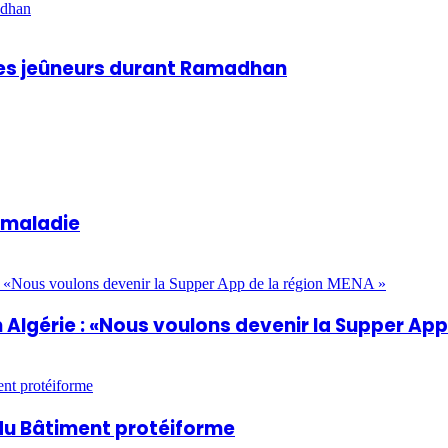
adhan
 des jeûneurs durant Ramadhan
a maladie
Algérie : «Nous voulons devenir la Supper App
du Bâtiment protéiforme