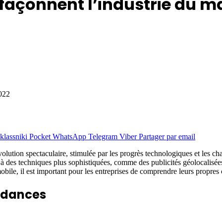
i façonnent l’industrie du 
022
lassniki
Pocket
WhatsApp
Telegram
Viber
Partager par email
volution spectaculaire, stimulée par les progrès technologiques et les
’à des techniques plus sophistiquées, comme des publicités géolocalisée
obile, il est important pour les entreprises de comprendre leurs propres 
endances