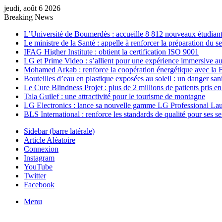
jeudi, août 6 2026
Breaking News
L’Université de Boumerdès : accueille 8 812 nouveaux étudiants
Le ministre de la Santé : appelle à renforcer la préparation du 
IFAG Higher Institute : obtient la certification ISO 9001
LG et Prime Video : s’allient pour une expérience immersive au
Mohamed Arkab : renforce la coopération énergétique avec la 
Bouteilles d’eau en plastique exposées au soleil : un danger sani
Le Cure Blindness Projet : plus de 2 millions de patients pris e
Tala Guilef : une attractivité pour le tourisme de montagne
LG Electronics : lance sa nouvelle gamme LG Professional La
BLS International : renforce les standards de qualité pour ses s
Sidebar (barre latérale)
Article Aléatoire
Connexion
Instagram
YouTube
Twitter
Facebook
Menu