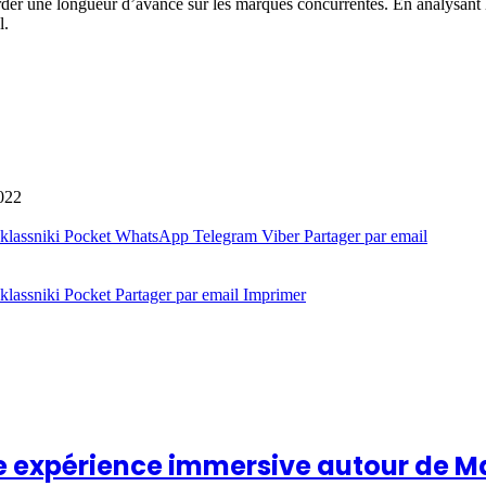
garder une longueur d’avance sur les marques concurrentes. En analysant l
l.
022
lassniki
Pocket
WhatsApp
Telegram
Viber
Partager par email
lassniki
Pocket
Partager par email
Imprimer
une expérience immersive autour de M