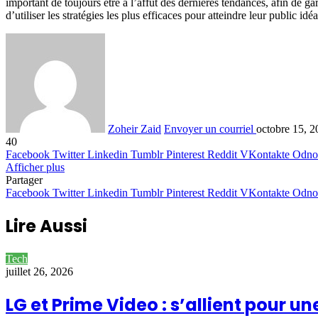
important de toujours être à l’affût des dernières tendances, afin de 
d’utiliser les stratégies les plus efficaces pour atteindre leur public idéa
Zoheir Zaid
Envoyer un courriel
octobre 15, 2
40
Facebook
Twitter
Linkedin
Tumblr
Pinterest
Reddit
VKontakte
Odnok
Afficher plus
Partager
Facebook
Twitter
Linkedin
Tumblr
Pinterest
Reddit
VKontakte
Odnok
Lire Aussi
Tech
juillet 26, 2026
LG et Prime Video : s’allient pour 