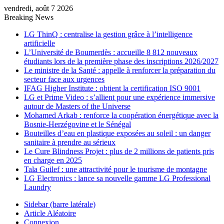
vendredi, août 7 2026
Breaking News
LG ThinQ : centralise la gestion grâce à l’intelligence
artificielle
L’Université de Boumerdès : accueille 8 812 nouveaux
étudiants lors de la première phase des inscriptions 2026/2027
Le ministre de la Santé : appelle à renforcer la préparation du
secteur face aux urgences
IFAG Higher Institute : obtient la certification ISO 9001
LG et Prime Video : s’allient pour une expérience immersive
autour de Masters of the Universe
Mohamed Arkab : renforce la coopération énergétique avec la
Bosnie-Herzégovine et le Sénégal
Bouteilles d’eau en plastique exposées au soleil : un danger
sanitaire à prendre au sérieux
Le Cure Blindness Projet : plus de 2 millions de patients pris
en charge en 2025
Tala Guilef : une attractivité pour le tourisme de montagne
LG Electronics : lance sa nouvelle gamme LG Professional
Laundry
Sidebar (barre latérale)
Article Aléatoire
Connexion