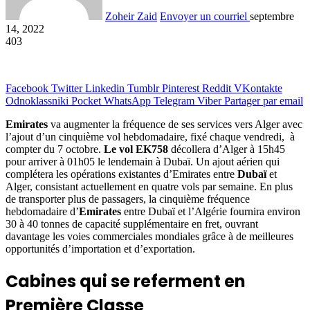
Zoheir Zaid
Envoyer un courriel
septembre
14, 2022
403
Facebook
Twitter
Linkedin
Tumblr
Pinterest
Reddit
VKontakte
Odnoklassniki
Pocket
WhatsApp
Telegram
Viber
Partager par email
Emirates
va augmenter la fréquence de ses services vers Alger avec
l’ajout d’un cinquième vol hebdomadaire, fixé chaque vendredi, à
compter du 7 octobre.
Le vol EK758
décollera d’Alger à 15h45
pour arriver à 01h05 le lendemain à Dubaï. Un ajout aérien qui
complétera les opérations existantes d’Emirates entre
Dubaï
et
Alger, consistant actuellement en quatre vols par semaine. En plus
de transporter plus de passagers, la cinquième fréquence
hebdomadaire d’
Emirates
entre Dubaï et l’Algérie fournira environ
30 à 40 tonnes de capacité supplémentaire en fret, ouvrant
davantage les voies commerciales mondiales grâce à de meilleures
opportunités d’importation et d’exportation.
Cabines qui se referment en
Première Classe