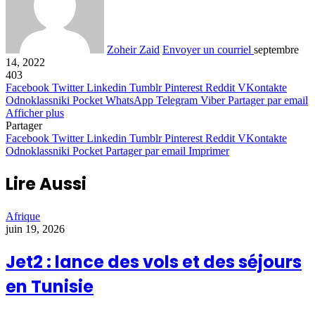
Zoheir Zaid
Envoyer un courriel
septembre
14, 2022
403
Facebook
Twitter
Linkedin
Tumblr
Pinterest
Reddit
VKontakte
Odnoklassniki
Pocket
WhatsApp
Telegram
Viber
Partager par email
Afficher plus
Partager
Facebook
Twitter
Linkedin
Tumblr
Pinterest
Reddit
VKontakte
Odnoklassniki
Pocket
Partager par email
Imprimer
Lire Aussi
Afrique
juin 19, 2026
Jet2 : lance des vols et des séjours
en Tunisie