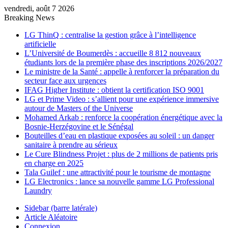
vendredi, août 7 2026
Breaking News
LG ThinQ : centralise la gestion grâce à l’intelligence
artificielle
L’Université de Boumerdès : accueille 8 812 nouveaux
étudiants lors de la première phase des inscriptions 2026/2027
Le ministre de la Santé : appelle à renforcer la préparation du
secteur face aux urgences
IFAG Higher Institute : obtient la certification ISO 9001
LG et Prime Video : s’allient pour une expérience immersive
autour de Masters of the Universe
Mohamed Arkab : renforce la coopération énergétique avec la
Bosnie-Herzégovine et le Sénégal
Bouteilles d’eau en plastique exposées au soleil : un danger
sanitaire à prendre au sérieux
Le Cure Blindness Projet : plus de 2 millions de patients pris
en charge en 2025
Tala Guilef : une attractivité pour le tourisme de montagne
LG Electronics : lance sa nouvelle gamme LG Professional
Laundry
Sidebar (barre latérale)
Article Aléatoire
Connexion