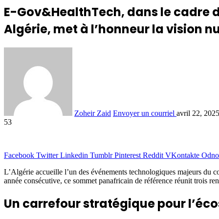
E-Gov&HealthTech, dans le cadre d
Algérie, met à l’honneur la vision n
Zoheir Zaid
Envoyer un courriel
avril 22, 202
53
Facebook
Twitter
Linkedin
Tumblr
Pinterest
Reddit
VKontakte
Odnok
L’Algérie accueille l’un des événements technologiques majeurs du co
année consécutive, ce sommet panafricain de référence réunit trois
Un carrefour stratégique pour l’é