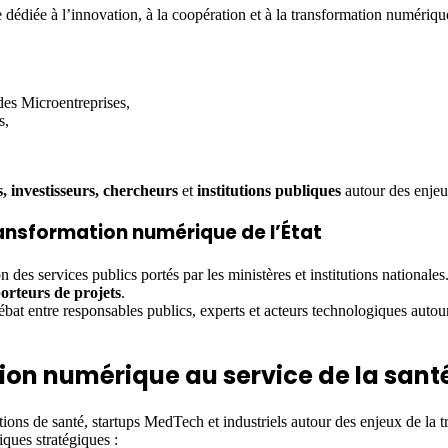
iée à l’innovation, à la coopération et à la transformation numérique 
des Microentreprises,
s,
s, investisseurs, chercheurs
et
institutions publiques
autour des enjeux
ransformation numérique de l’État
on des services publics portés par les ministères et institutions nationale
orteurs de projets
.
bat entre responsables publics, experts et acteurs technologiques auto
tion numérique au service de la sant
utions de santé, startups MedTech et industriels autour des enjeux de la t
ues stratégiques :