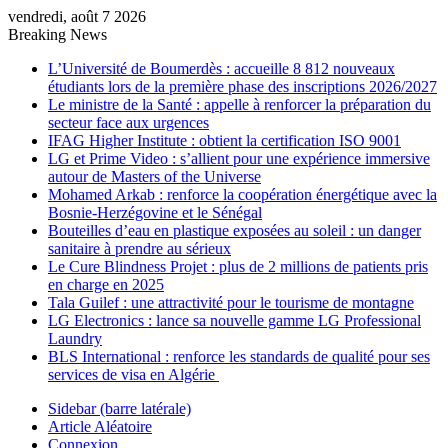
vendredi, août 7 2026
Breaking News
L’Université de Boumerdès : accueille 8 812 nouveaux
étudiants lors de la première phase des inscriptions 2026/2027
Le ministre de la Santé : appelle à renforcer la préparation du
secteur face aux urgences
IFAG Higher Institute : obtient la certification ISO 9001
LG et Prime Video : s’allient pour une expérience immersive
autour de Masters of the Universe
Mohamed Arkab : renforce la coopération énergétique avec la
Bosnie-Herzégovine et le Sénégal
Bouteilles d’eau en plastique exposées au soleil : un danger
sanitaire à prendre au sérieux
Le Cure Blindness Projet : plus de 2 millions de patients pris
en charge en 2025
Tala Guilef : une attractivité pour le tourisme de montagne
LG Electronics : lance sa nouvelle gamme LG Professional
Laundry
BLS International : renforce les standards de qualité pour ses
services de visa en Algérie
Sidebar (barre latérale)
Article Aléatoire
Connexion