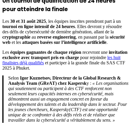
Un tournoi de qualification de 24 heures
pour atteindre la finale
Les
30 et 31 août 2025
, les équipes inscrites prendront part à un
tournoi en ligne intensif de 24 heures
. Elles devront y résoudre
des défis de cybersécurité de dernière génération, allant de la
cryptographie
au
reverse engineering
, en passant par la
sécurité
web
et les
attaques basées sur l’intelligence artificielle
.
Les
équipes gagnantes de chaque région
recevront une
invitation
exclusive avec transport pris en charge
pour rejoindre
les huit
finalistes déjà qualifiés
et participer à la grande finale du SAS CTF
2025 à Phuket.
Selon
Igor Kuznetsov, Directeur de la Global Research &
Analysis Team (GReAT) chez Kaspersk
y :
« Les organisations
qui soutiennent ou participent à des CTF renforcent non
seulement leurs capacités internes en cybersécurité, mais
démontrent aussi un engagement concret en faveur du
développement des talents et du leadership dans le secteur. Pour
les jeunes chercheurs, Kaspersky{CTF} est une opportunité
unique de se confronter à des défis réels et de réaliser que
travailler dans la cybersécurité a véritablement du sens. »