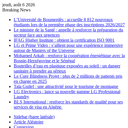
jeudi, août 6 2026
Breaking News
L’Université de Boumerdès : accueille 8 812 nouveaux
étudiants lors de la première phase des inscriptions 2026/2027
Le ministre de la Santé : appelle à renforcer la préparation du
secteur face aux urgences
IFAG Higher Institute : obtient la certification ISO 9001
LG et Prime Video : s’allient pour une expérience immersive
autour de Masters of the Universe
Mohamed Arkab : renforce la coopération énergétique avec la
Bosnie-Herzégovine et le Sénégal
Bouteilles d’eau en plastique exposées au soleil : un danger
sanitaire à prendre au sérieux
Le Cure Blindness Projet : plus de 2 millions de patients pris
en charge en 2025
Tala Guilef : une attractivité pour le tourisme de montagne
LG Electronics : lance sa nouvelle gamme LG Professional
Laundry
BLS International : renforce les standards de qualité pour ses
services de visa en Algérie
Sidebar (barre latérale)
Article Aléatoire
Connexion